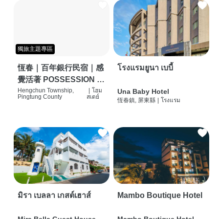
獨旅主題專區
恆春｜百年銀行民宿｜感
โรงแรมยูนา เบบี้
覺活著 POSSESSION |
背包客棧 | 恆春必住特色
Hengchun Township,
|
โฮม
Una Baby Hotel
Pingtung County
สเตย์
恆春鎮, 屏東縣
|
โรงแรม
旅店 | HOSTEL |
มิรา เบลลา เกสต์เฮาส์
Mambo Boutique Hotel