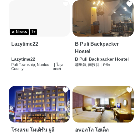
🔥 New🔥
1+
Lazytime22
B Puli Backpacker
Hostel
Lazytime22
B Puli Backpacker Hostel
Puli Township, Nantou
|
โฮม
埔里鎮, 南投縣
|
ที่พัก
County
สเตย์
โรงแรม โมเดิร์น ผูลี
อพอลโล โฮเต็ล