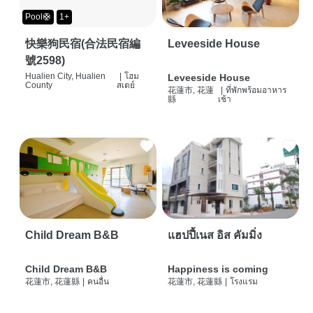
Pool🛟
1+
快樂狗民宿(合法民宿編
Leveeside House
號2598)
Hualien City, Hualien
|
โฮม
Leveeside House
County
สเตย์
花蓮市, 花蓮
|
ที่พักพร้อมอาหาร
縣
เช้า
Child Dream B&B
แฮปปี้เนส อิส คัมมิ่ง
Child Dream B&B
Happiness is coming
花蓮市, 花蓮縣
|
คนอื่น
花蓮市, 花蓮縣
|
โรงแรม