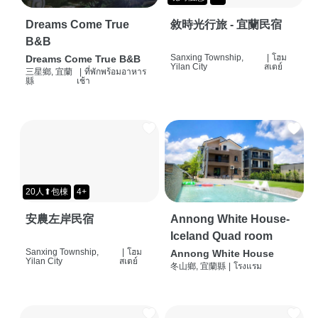
Dreams Come True
敘時光行旅 - 宜蘭民宿
B&B
Sanxing Township,
|
โฮม
Dreams Come True B&B
Yilan City
สเตย์
三星鄉, 宜蘭
|
ที่พักพร้อมอาหาร
縣
เช้า
20人⬆包棟
4+
安農左岸民宿
Annong White House-
Iceland Quad room
Sanxing Township,
|
โฮม
Annong White House
Yilan City
สเตย์
冬山鄉, 宜蘭縣
|
โรงแรม