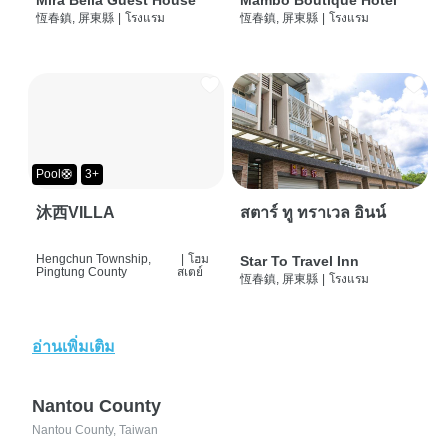
Mira Bella Guest House
Mambo Boutique Hotel
恆春鎮, 屏東縣
|
โรงแรม
恆春鎮, 屏東縣
|
โรงแรม
Pool🛟
3+
沐西VILLA
สตาร์ ทู ทราเวล อินน์
Hengchun Township,
|
โฮม
Star To Travel Inn
Pingtung County
สเตย์
恆春鎮, 屏東縣
|
โรงแรม
อ่านเพิ่มเติม
Nantou County
Nantou County, Taiwan