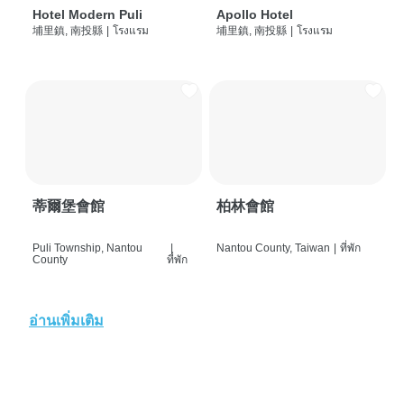
Hotel Modern Puli
Apollo Hotel
埔里鎮, 南投縣
|
โรงแรม
埔里鎮, 南投縣
|
โรงแรม
蒂爾堡會館
柏林會館
Puli Township, Nantou
|
Nantou County, Taiwan
|
ที่พัก
County
ที่พัก
อ่านเพิ่มเติม