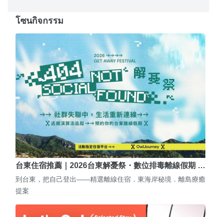
โซนกิจกรรม
台東住宿推薦｜2026台東解憂祭・數位排毒離線假期 …
到台東，把自己登出——精選離線住宿．東海岸秘境．離島療癒
提案