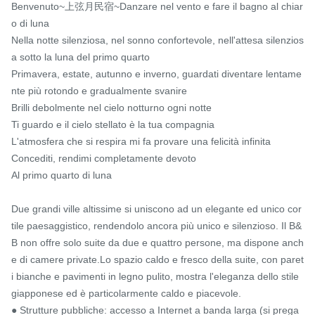
Benvenuto~上弦月民宿~Danzare nel vento e fare il bagno al chiar
o di luna

Nella notte silenziosa, nel sonno confortevole, nell'attesa silenzios
a sotto la luna del primo quarto

Primavera, estate, autunno e inverno, guardati diventare lentame
nte più rotondo e gradualmente svanire

Brilli debolmente nel cielo notturno ogni notte

Ti guardo e il cielo stellato è la tua compagnia

L'atmosfera che si respira mi fa provare una felicità infinita

Concediti, rendimi completamente devoto

Al primo quarto di luna

Due grandi ville altissime si uniscono ad un elegante ed unico cor
tile paesaggistico, rendendolo ancora più unico e silenzioso. Il B&
B non offre solo suite da due e quattro persone, ma dispone anch
e di camere private.Lo spazio caldo e fresco della suite, con paret
i bianche e pavimenti in legno pulito, mostra l'eleganza dello stile 
giapponese ed è particolarmente caldo e piacevole.

● Strutture pubbliche: accesso a Internet a banda larga (si prega 