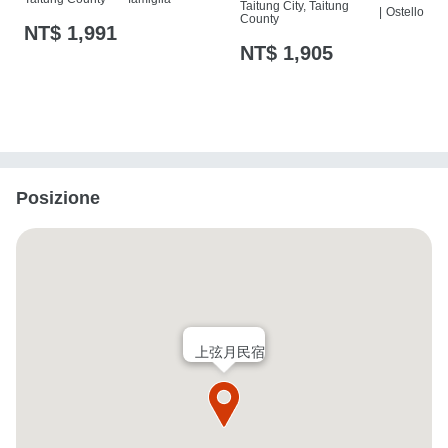
Taitung City, Taitung
|
Ostello
County
NT$ 1,991
NT$ 1,905
Posizione
上弦月民宿