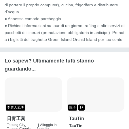
di portare il proprio computer), cucina, frigorifero e distributore 
d'acqua.

● Annesso comodo parcheggio.

● Richiedi informazioni su tour di un giorno, rafting e altri servizi di 
pacchetti di itinerari (prenotazione obbligatoria in anticipo). Prenot
a i biglietti del traghetto Green Island Orchid Island per tuo conto.
Lo sapevi? Ultimamente tutti stanno
guardando...
🌟超人氣🌟
親子
1+
日青工寓
TauTin
Taitung City,
|
Alloggio in
TauTin
Taitung County
famiglia