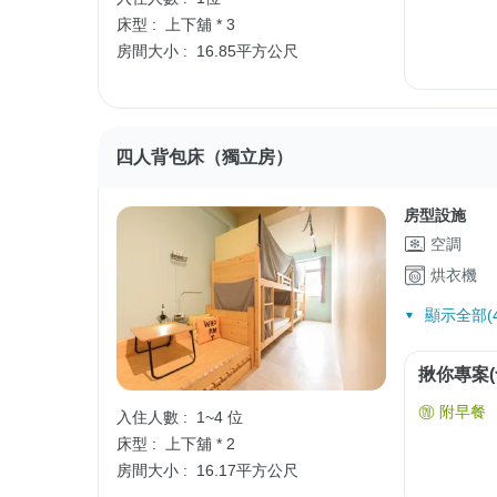
床型 :
上下舖 * 3
房間大小 :
16.85平方公尺
四人背包床（獨立房）
房型設施
空調
烘衣機
顯示全部(4
揪你專案(
附早餐
入住人數 :
1~4 位
床型 :
上下舖 * 2
房間大小 :
16.17平方公尺