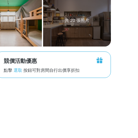
共 20 張照片
競價活動優惠
點擊
選取
按鈕可對房間自行出價享折扣