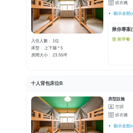
烘衣機
顯示全部(4
揪你專案(
附早餐
入住人數 :
1位
床型 :
上下舖 * 5
房間大小 :
23.55坪
十人背包床位B
房型設施
空調
烘衣機
顯示全部(4