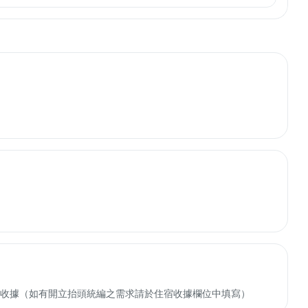
收轉付收據（如有開立抬頭統編之需求請於住宿收據欄位中填寫）