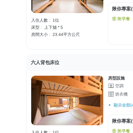
揪你專案(
附早餐
入住人數 :
1位
床型 :
上下舖 * 5
房間大小 :
23.44平方公尺
六人背包床位
房型設施
空調
烘衣機
顯示全部(4
揪你專案(
附早餐
入住人數 :
1位