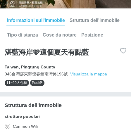
Informazioni sull'immobile
Struttura dell'immobile
Tipo di stanza
Cose da notare
Posizione
湛藍海岸🩵這個夏天有點藍
Taiwan
,
Pingtung County
946台灣屏東縣恆春鎮南灣路196號
Visualizza la mappa
11~20人包棟
Pool🛟
Struttura dell'immobile
strutture popolari
Common Wifi