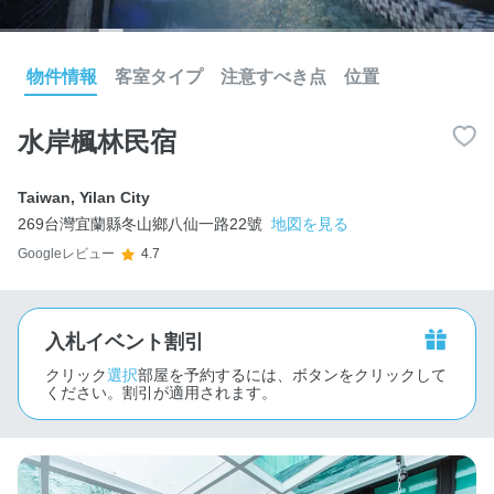
物件情報
客室タイプ
注意すべき点
位置
水岸楓林民宿
Taiwan
,
Yilan City
269台灣宜蘭縣冬山鄉八仙一路22號
地図を見る
Googleレビュー
4.7
入札イベント割引
クリック
選択
部屋を予約するには、ボタンをクリックして
ください。割引が適用されます。