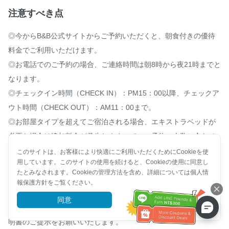
注意すべき点
◎今からB&B公式サイトからご予約いただくと、朝食付きの優待
料金でご利用いただけます。

◎お電話でのご予約の場合、ご連絡時間は朝8時から夜21時までと
なります。

◎チェックイン時間（CHECK IN）：PM15：00以降、チェックア
ウト時間（CHECK OUT）：AM11：00まで。

◎お部屋タイプを超えてご宿泊される場合、エキストラベッドが
必要な場合は追加料金が発生しますので、ご予約の人数に合わせ
て予定通りお越しください。オンライン予約、またはお電話でお
このサイトは、お客様により快適にご利用いただくためにCookieを使
用しています。このサイトの使用を続けると、Cookieの使用に同意し
問い合わせください。

たとみなされます。Cookieの管理方法を含め、詳細については個人情
◎ 到着が遅くなる場合は、まずB&Bに連絡しておおよそのチェッ
報保護方針をご覧ください。
クイン時間を確認してください。

同意
詳細を見る
◎登録と残金のお支払いのため、チェックインの際に必ず身分証
明書のご提示をお願いいたします。
