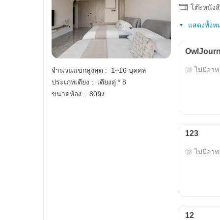
โต๊ะหนังส
แสดงทั้งห
OwlJourn
ไม่มีอาห
จำนวนแขกสูงสุด :
1~16 บุคคล
ประเภทเตียง :
เตียงคู่ * 8
ขนาดห้อง :
80ผิง
123
ไม่มีอาห
12