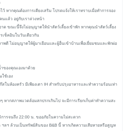


งไว้ หากคุณต้องการเตียงเสริม โปรดแจ้งให้เราทราบเมื่อทำการจอง 
แล้ว อยู่กับเราล่วงหน้า

ด ขณะนี้จึงไม่อนุญาตให้นำสัตว์เลี้ยงเข้าพัก หากคุณนำสัตว์เลี้ยง
เช็คอินในวันเดียวกัน

พดี ไม่อนุญาตให้ผู้มาเยือนและผู้อื่นเข้าบ้านเพื่อเยี่ยมชมและพักผ่อ
น้ำของคุณเองมาด้วย

ณใช้เอง

าแก๊สในห้องครัว มีเพียงเตา IH สำหรับปรุงอาหารและทำความร้อนเท่า
ๆ หากสภาพแวดล้อมสกปรกเกินไป จะมีการเรียกเก็บค่าทำความสะ
ห้บริการจนถึง 22:00 น. ขออภัยในความไม่สะดวก

ไฟฟ้า ฯลฯ ล้วนเป็นทรัพย์สินของ B&B นี้ หากเกิดความเสียหายหรือสูญห