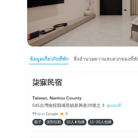
ข้อมูลเกี่ยวกับที่พัก
สิ่งอำนวยความสะดวกของที่พั
柒寐民宿
Taiwan
,
Nantou County
545台灣南投縣埔里鎮新興巷28號之 3
ดูแผนที่
รีวิวจาก Google
5
親子
派對狂歡
10人⬇包棟
11~20人包棟