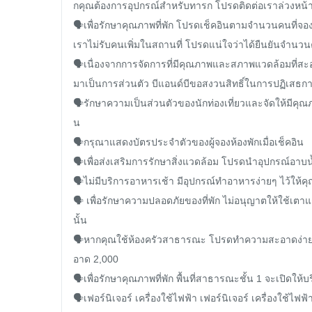
กคุณต้องการอุปกรณ์สำหรับทารก โปรดติดต่อเราล่วงหน้า
🗣️เพื่อรักษาคุณภาพที่พัก โปรดเช็คอินตามจำนวนคนที่จอ
เราไม่รับคนเพิ่มในสถานที่ โปรดแน่ใจว่าได้ยืนยันจำนวนคน
🗣️เนื่องจากการจัดการที่มีคุณภาพและสภาพแวดล้อมที่สะอา
มาเป็นการส่วนตัว บีแอนด์บีขอสงวนสิทธิ์ในการปฏิเสธการ
🗣️รักษาความเป็นส่วนตัวของนักท่องเที่ยวและจัดให้มีคุณภา
น

🗣️กรุณาแสดงบัตรประจำตัวของผู้จองห้องพักเมื่อเช็คอิน

🗣️เพื่อส่งเสริมการรักษาสิ่งแวดล้อม โปรดนำอุปกรณ์อาบ
🗣️ไม่มีบริการอาหารเช้า มีอุปกรณ์ทำอาหารง่ายๆ ไว้ให้คุ
🗣️ เพื่อรักษาความปลอดภัยของที่พัก ไม่อนุญาตให้ใช้เต
นั้น

🗣️หากคุณใช้ห้องครัวสาธารณะ โปรดทำความสะอาดง่าย
อาด 2,000

🗣️เพื่อรักษาคุณภาพที่พัก พื้นที่สาธารณะชั้น 1 จะเปิดใ
🗣️เฟอร์นิเจอร์ เครื่องใช้ไฟฟ้า เฟอร์นิเจอร์ เครื่องใช้