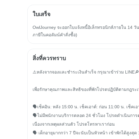
ใบเสร็จ
OwlJourney จะออกใบแจ้งหนี้อิเล็กทรอนิกส์ภายใน 14 วัน
ภาษีในคอลัมน์คำสั่งซื้อ)
สิ่งที่ควรทราบ
⚠️หลังจากจองและชำระเงินสำเร็จ กรุณาเข้าร่วม LINE🔎 
เพื่อรักษาคุณภาพและสิทธิของที่พักโปรดปฏิบัติตามกฎระเ
🗣️เช็คอิน: หลัง 15:00 น. เช็คเอาต์: ก่อน 11:00 น. เช็คเอ
🗣️ไม่มีพนักงานบริการตลอด 24 ชั่วโมง โปรดดำเนินการ
เนื่องจากเหตุผลส่วนตัว โปรดโทรหาเราก่อน

🗣️ เด็กอายุมากกว่า 7 ปีจะนับเป็นหัวหน้า เข้าพักได้สูงส