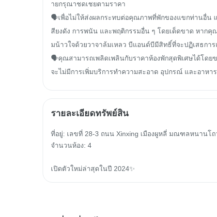
ายกรุณาชดเชยตามราคา

🗣️เพื่อไม่ให้ส่งผลกระทบต่อคุณภาพที่พักของแขกท่านอื่น แ
สียงดัง การพนัน และพฤติกรรมอื่น ๆ โดยเด็ดขาด หากคุณ
มน้าวใจด้วยวาจาล้มเหลว บีแอนด์บีมีสิทธิ์ที่จะปฏิเสธกา
🗣️คุณสามารถเพลิดเพลินกับราคาห้องพักสุดพิเศษได้โด
จะไม่มีการเพิ่มบริการทำความสะอาด อุปกรณ์ และอาหาร
รายละเอียดทรัพย์สิน
ที่อยู่: เลขที่ 28-3 ถนน Xinxing เมืองผูหลี่ มณฑลหนานโถว
จำนวนห้อง: 4

เปิดตัวใหม่ล่าสุดในปี 2024✨