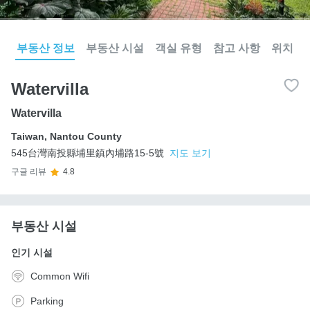
부동산 정보
부동산 시설
객실 유형
참고 사항
위치
Watervilla
Watervilla
Taiwan
,
Nantou County
545台灣南投縣埔里鎮內埔路15-5號
지도 보기
구글 리뷰
4.8
부동산 시설
인기 시설
Common Wifi
Parking