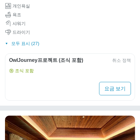
개인욕실
욕조
샤워기
드라이기
모두 표시 (27)
OwlJourney프로젝트 (조식 포함)
취소 정책
조식 포함
요금 보기