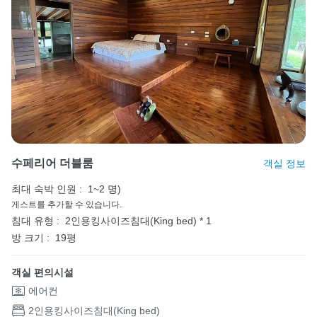
수페리어 더블룸
객실 정보
최대 숙박 인원 :
1~2 명)
게스트를 추가할 수 있습니다.
침대 유형 :
2인용킹사이즈침대(King bed) * 1
방 크기 :
19평
객실 편의시설
에어컨
2인용킹사이즈침대(King bed)