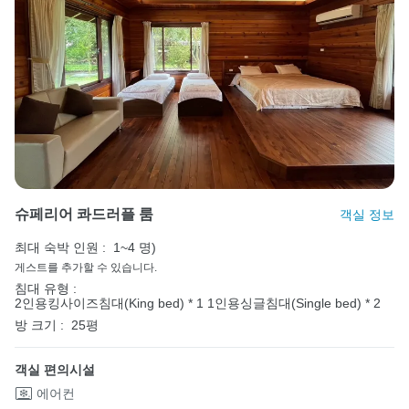
슈페리어 콰드러플 룸
객실 정보
최대 숙박 인원 :
1~4 명)
게스트를 추가할 수 있습니다.
침대 유형 :
2인용킹사이즈침대(King bed) * 1
1인용싱글침대(Single bed) * 2
방 크기 :
25평
객실 편의시설
에어컨