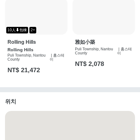
10人⬇包棟
2+
Rolling Hills
雅如小築
Puli Township, Nantou
|
홈스테
Rolling Hills
County
이
Puli Township, Nantou
|
홈스테
County
이
NT$ 2,078
NT$ 21,472
위치