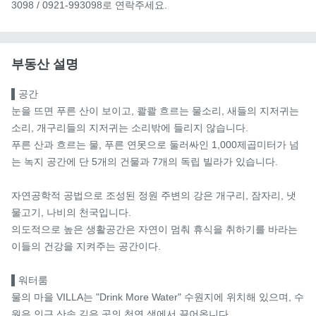
3098 / 0921-993098로 연락주세요.
부동산 설명
▌공간

눈을 뜨면 푸른 산이 보이고, 콸콸 흐르는 물소리, 새들의 지저귀는 
소리, 개구리들의 지저귀는 소리밖에 들리지 않습니다.

푸른 산과 흐르는 물, 푸른 연못으로 둘러싸인 1,000제곱미터가 넘
는 녹지 공간에 단 5개의 건물과 7개의 독립 빌라가 있습니다.

자연공학적 공법으로 조성된 정원 주변의 강은 개구리, 잠자리, 냇
물고기, 나비의 천국입니다.

의도적으로 높은 생활공간은 자연이 멈춰 휴식을 취하기를 바라는 
이들의 건강을 지켜주는 공간이다.

▌워터룸

물의 마을 VILLA는 "Drink More Water" 수원지에 위치해 있으며, 수
원은 인근 산속 깊은 곳의 천연 샘에서 끌어옵니다.
