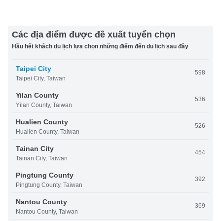
Các địa điểm được đề xuất tuyển chọn
Hầu hết khách du lịch lựa chọn những điểm đến du lịch sau đây
Taipei City
598
Taipei City, Taiwan
Yilan County
536
Yilan County, Taiwan
Hualien County
526
Hualien County, Taiwan
Tainan City
454
Tainan City, Taiwan
Pingtung County
392
Pingtung County, Taiwan
Nantou County
369
Nantou County, Taiwan