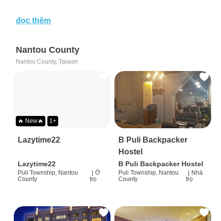
đọc thêm
Nantou County
Nantou County, Taiwan
🔥 New🔥
1+
Lazytime22
B Puli Backpacker
Hostel
Lazytime22
B Puli Backpacker Hostel
Puli Township, Nantou
|
Ở
Puli Township, Nantou
|
Nhà
County
trọ
County
trọ