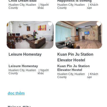
Child Dream B&B
Happiness is coming
Hualien City, Hualien
|
Người
Hualien City, Hualien
|
Khách
County
khác
County
sạn
Leisure Homestay
Kuan Pin Ju Station
Elevator Hostel
Leisure Homestay
Kuan Pin Ju Station
Elevator Hostel
Hualien City, Hualien
|
Người
County
khác
Hualien City, Hualien
|
Khách
County
sạn
đọc thêm