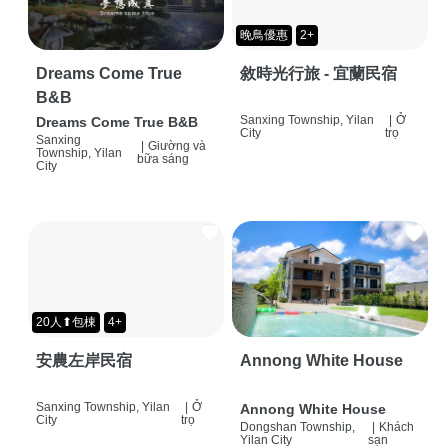
晚鳥優惠
2+
Dreams Come True
敘時光行旅 - 宜蘭民宿
B&B
Sanxing Township, Yilan
|
Ở
Dreams Come True B&B
City
trọ
Sanxing
|
Giường và
Township, Yilan
bữa sáng
City
20人⬆包棟
4+
安農左岸民宿
Annong White House
Sanxing Township, Yilan
|
Ở
Annong White House
City
trọ
Dongshan Township,
|
Khách
Yilan City
sạn