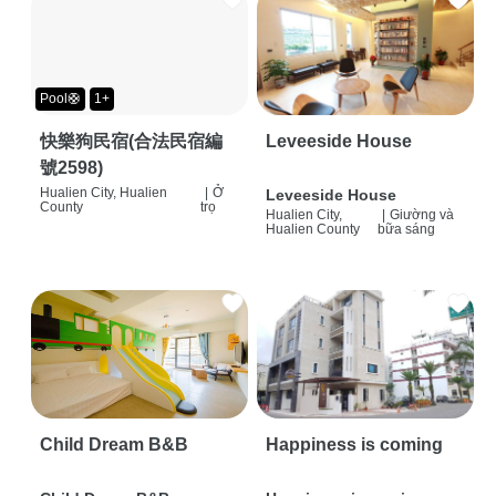
Pool🛟
1+
快樂狗民宿(合法民宿編
Leveeside House
號2598)
Hualien City, Hualien
|
Ở
Leveeside House
County
trọ
Hualien City,
|
Giường và
Hualien County
bữa sáng
Child Dream B&B
Happiness is coming