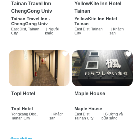
Tainan Travel Inn -
YellowKite Inn Hotel
ChengGong Univ
Tainan
Tainan Travel Inn -
YellowKite Inn Hotel
ChengGong Univ
Tainan
East Dist, Tainan
|
Người
East Dist, Tainan
|
Khách
City
khác
City
sạn
Topl Hotel
Maple House
Topl Hotel
Maple House
Yongkang Dist.,
|
Khách
East Dist,
|
Giường và
Tainan City
sạn
Tainan City
bữa sáng