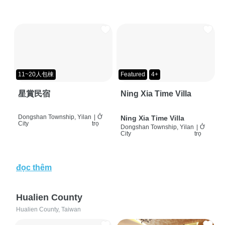
11~20人包棟
Featured
4+
星賞民宿
Ning Xia Time Villa
Dongshan Township, Yilan
|
Ở
Ning Xia Time Villa
City
trọ
Dongshan Township, Yilan
|
Ở
City
trọ
đọc thêm
Hualien County
Hualien County, Taiwan