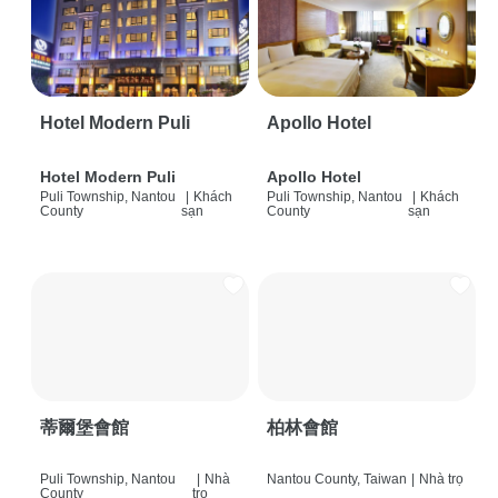
Hotel Modern Puli
Apollo Hotel
Hotel Modern Puli
Apollo Hotel
Puli Township, Nantou
|
Khách
Puli Township, Nantou
|
Khách
County
sạn
County
sạn
蒂爾堡會館
柏林會館
Puli Township, Nantou
|
Nhà
Nantou County, Taiwan
|
Nhà trọ
County
trọ