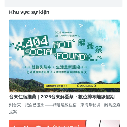
Khu vực sự kiện
台東住宿推薦｜2026台東解憂祭・數位排毒離線假期 …
到台東，把自己登出——精選離線住宿．東海岸秘境．離島療癒
提案