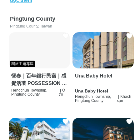
đọc thêm
Pingtung County
Pingtung County, Taiwan
獨旅主題專區
恆春｜百年銀行民宿｜感
Una Baby Hotel
覺活著 POSSESSION |
背包客棧 | 恆春必住特色
Hengchun Township,
|
Ở
Una Baby Hotel
Pingtung County
trọ
Hengchun Township,
|
Khách
旅店 | HOSTEL |
Pingtung County
sạn