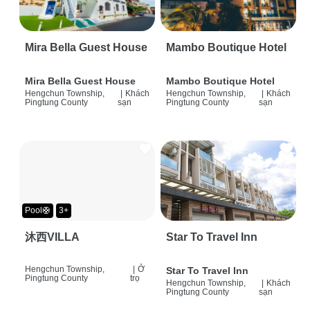
Mira Bella Guest House
Mambo Boutique Hotel
Mira Bella Guest House
Mambo Boutique Hotel
Hengchun Township,
|
Khách
Hengchun Township,
|
Khách
Pingtung County
sạn
Pingtung County
sạn
Pool🛟
3+
沐西VILLA
Star To Travel Inn
Hengchun Township,
|
Ở
Star To Travel Inn
Pingtung County
trọ
Hengchun Township,
|
Khách
Pingtung County
sạn