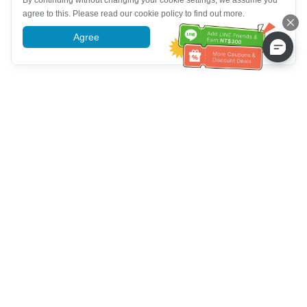
By continuing without changing your cookie settings, we assume you
agree to this. Please read our cookie policy to find out more.
Agree
More information
Hỗ trợ dịch vụ khách hàng
Hãy gọi cho chúng tôi：
+886-2-6610-0183
(Thân thiện với
người cao tuổi)
Số fax：
+886-2-6610-0185
Giờ làm việc：
Các ngày trong tuần 10:00 ~ 18:30