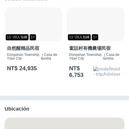
11~20人包棟
1+
11~20人包棟
1+
自然醒精品民宿
童話村有機農場民宿
Dongshan Township,
|
Casa de
Dongshan Township,
|
Casa de
Yilan City
familia
Yilan City
familia
NT$ 24,935
NT$
6,753
Ubicación