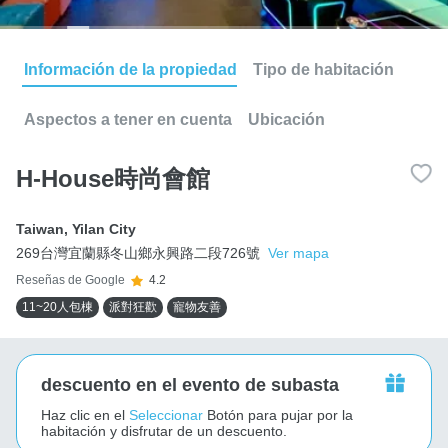
Información de la propiedad
Tipo de habitación
Aspectos a tener en cuenta
Ubicación
H-House時尚會館
Taiwan
,
Yilan City
269台灣宜蘭縣冬山鄉永興路二段726號
Ver mapa
Reseñas de Google
4.2
11~20人包棟
派對狂歡
寵物友善
descuento en el evento de subasta
Haz clic en el
Seleccionar
Botón para pujar por la
habitación y disfrutar de un descuento.