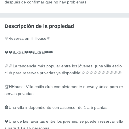
después de confirmar que no hay problemas.
Descripción de la propiedad
⚛️Reserva en H House⚛️

❤️❤️¡Extra!❤️❤️¡Extra!❤️❤️

🎉🎉La tendencia más popular entre los jóvenes: ¡una villa estilo 
club para reservas privadas ya disponible!🎉🎉🎉🎉🎉🎉🎉🎉🎉🎉

🏆HHouse: Villa estilo club completamente nueva y única para re
servas privadas.

🏨Una villa independiente con ascensor de 1 a 5 plantas.

❤️Una de las favoritas entre los jóvenes; se pueden reservar villa
s para 10 a 16 personas.
