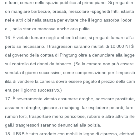
e fuori, cenare nello spazio pubblico al primo piano. Si prega di n
on mangiare barbecue, brasati, mescolare -spaghetti fritti, istanta
nei e altri cibi nella stanza per evitare che il legno assorba l'odor
e. , nella stanza mancava anche aria pulita.

16. È vietato fumare negli ambienti chiusi, si prega di fumare all'a
perto se necessario. I trasgressori saranno multati di 10.000 NT$ 
dal governo della contea di Pingtung oltre a denunciare alla legge 
sul controllo dei danni da tabacco. (Se la camera non può essere 
venduta il giorno successivo, come compensazione per l'impossib
ilità di vendere la camera dovrà essere pagato il prezzo della cam
era per il giorno successivo.)

17. È severamente vietato assumere droghe, adescare prostitute, 
assumere droghe, giocare a mahjong, far esplodere petardi, fare 
rumori forti, trasportare merci pericolose, rubare e altre attività ille
gali.I trasgressori saranno denunciati alla polizia.

18. Il B&B è tutto arredato con mobili in legno di cipresso, elettrod