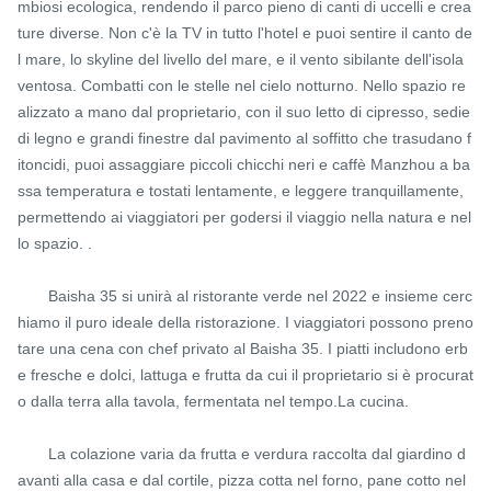
mbiosi ecologica, rendendo il parco pieno di canti di uccelli e crea
ture diverse. Non c'è la TV in tutto l'hotel e puoi sentire il canto de
l mare, lo skyline del livello del mare, e il vento sibilante dell'isola 
ventosa. Combatti con le stelle nel cielo notturno. Nello spazio re
alizzato a mano dal proprietario, con il suo letto di cipresso, sedie 
di legno e grandi finestre dal pavimento al soffitto che trasudano f
itoncidi, puoi assaggiare piccoli chicchi neri e caffè Manzhou a ba
ssa temperatura e tostati lentamente, e leggere tranquillamente, 
permettendo ai viaggiatori per godersi il viaggio nella natura e nel
lo spazio. .

       Baisha 35 si unirà al ristorante verde nel 2022 e insieme cerc
hiamo il puro ideale della ristorazione. I viaggiatori possono preno
tare una cena con chef privato al Baisha 35. I piatti includono erb
e fresche e dolci, lattuga e frutta da cui il proprietario si è procurat
o dalla terra alla tavola, fermentata nel tempo.La cucina.

       La colazione varia da frutta e verdura raccolta dal giardino d
avanti alla casa e dal cortile, pizza cotta nel forno, pane cotto nel 