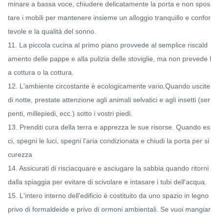
minare a bassa voce, chiudere delicatamente la porta e non spos
tare i mobili per mantenere insieme un alloggio tranquillo e confor
tevole e la qualità del sonno.

11. La piccola cucina al primo piano provvede al semplice riscald
amento delle pappe e alla pulizia delle stoviglie, ma non prevede l
a cottura o la cottura.

12. L'ambiente circostante è ecologicamente vario.Quando uscite 
di notte, prestate attenzione agli animali selvatici e agli insetti (ser
penti, millepiedi, ecc.) sotto i vostri piedi.

13. Prenditi cura della terra e apprezza le sue risorse. Quando es
ci, spegni le luci, spegni l'aria condizionata e chiudi la porta per si
curezza

14. Assicurati di risciacquare e asciugare la sabbia quando ritorni 
dalla spiaggia per evitare di scivolare e intasare i tubi dell'acqua.

15. L'intero interno dell'edificio è costituito da uno spazio in legno 
privo di formaldeide e privo di ormoni ambientali. Se vuoi mangiar