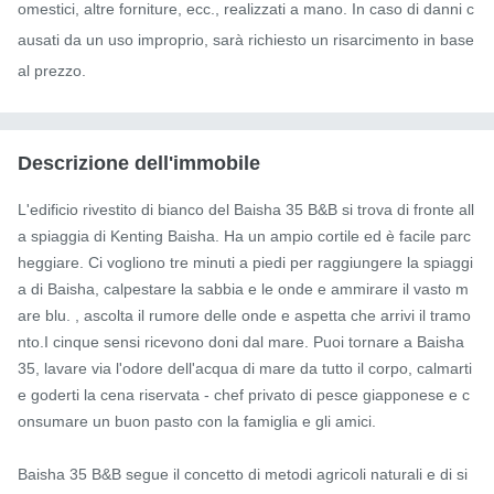
omestici, altre forniture, ecc., realizzati a mano. In caso di danni c
ausati da un uso improprio, sarà richiesto un risarcimento in base 
al prezzo.
Descrizione dell'immobile
L'edificio rivestito di bianco del Baisha 35 B&B si trova di fronte all
a spiaggia di Kenting Baisha. Ha un ampio cortile ed è facile parc
heggiare. Ci vogliono tre minuti a piedi per raggiungere la spiaggi
a di Baisha, calpestare la sabbia e le onde e ammirare il vasto m
are blu. , ascolta il rumore delle onde e aspetta che arrivi il tramo
nto.I cinque sensi ricevono doni dal mare. Puoi tornare a Baisha 
35, lavare via l'odore dell'acqua di mare da tutto il corpo, calmarti 
e goderti la cena riservata - chef privato di pesce giapponese e c
onsumare un buon pasto con la famiglia e gli amici.

Baisha 35 B&B segue il concetto di metodi agricoli naturali e di si