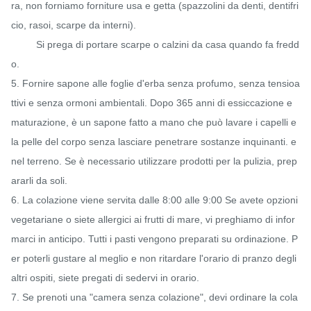
ra, non forniamo forniture usa e getta (spazzolini da denti, dentifri
cio, rasoi, scarpe da interni).

         Si prega di portare scarpe o calzini da casa quando fa fredd
o.

5. Fornire sapone alle foglie d'erba senza profumo, senza tensioa
ttivi e senza ormoni ambientali. Dopo 365 anni di essiccazione e 
maturazione, è un sapone fatto a mano che può lavare i capelli e 
la pelle del corpo senza lasciare penetrare sostanze inquinanti. e 
nel terreno. Se è necessario utilizzare prodotti per la pulizia, prep
ararli da soli.

6. La colazione viene servita dalle 8:00 alle 9:00 Se avete opzioni 
vegetariane o siete allergici ai frutti di mare, vi preghiamo di infor
marci in anticipo. Tutti i pasti vengono preparati su ordinazione. P
er poterli gustare al meglio e non ritardare l'orario di pranzo degli 
altri ospiti, siete pregati di sedervi in ​​orario.

7. Se prenoti una "camera senza colazione", devi ordinare la cola