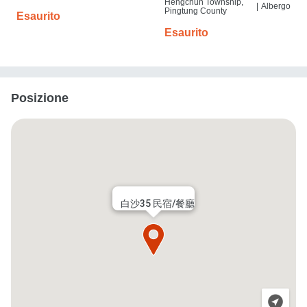
Hengchun Township,
|
Albergo
Pingtung County
Esaurito
Esaurito
Posizione
白沙35 民宿/餐廳