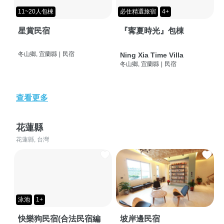
11~20人包棟
必住精選旅宿
4+
星賞民宿
『寗夏時光』包棟
冬山鄉, 宜蘭縣
|
民宿
Ning Xia Time Villa
冬山鄉, 宜蘭縣
|
民宿
查看更多
花蓮縣
花蓮縣, 台灣
泳池
1+
快樂狗民宿(合法民宿編
坡岸邊民宿