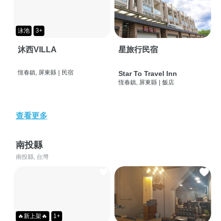
泳池
3+
沐西VILLA
星旅行民宿
恆春鎮, 屏東縣
|
民宿
Star To Travel Inn
恆春鎮, 屏東縣
|
飯店
查看更多
南投縣
南投縣, 台灣
🔥新上架🔥
1+