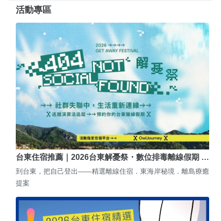
活動專區
台東住宿推薦｜2026台東解憂祭・數位排毒離線假期 …
到台東，把自己登出——精選離線住宿．東海岸秘境．離島療癒
提案