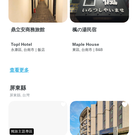
鼎立安商務旅館
楓の湯民宿
Topl Hotel
Maple House
永康區, 台南市
|
飯店
東區, 台南市
|
B&B
查看更多
屏東縣
屏東縣, 台灣
獨旅主題專區