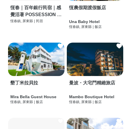
恆春｜百年銀行民宿｜感
恆農假期渡假飯店
覺活著 POSSESSION |
背包客棧 | 恆春必住特色
恆春鎮, 屏東縣
|
民宿
Una Baby Hotel
恆春鎮, 屏東縣
|
飯店
旅店 | HOSTEL |
墾丁米拉貝拉
曼波・大宅門精緻旅店
Mira Bella Guest House
Mambo Boutique Hotel
恆春鎮, 屏東縣
|
飯店
恆春鎮, 屏東縣
|
飯店