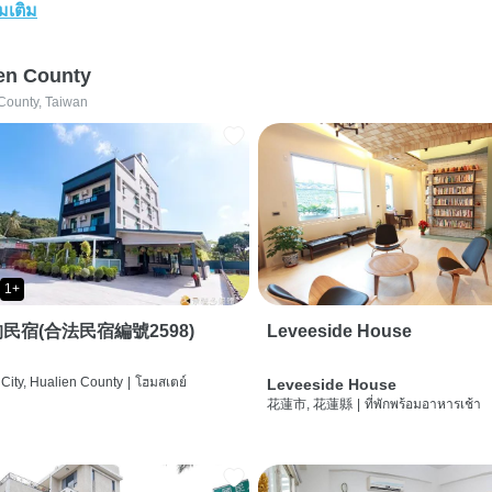
่มเติม
en County
County, Taiwan
1+
民宿(合法民宿編號2598)
Leveeside House
City, Hualien County
|
โฮมสเตย์
Leveeside House
花蓮市, 花蓮縣
|
ที่พักพร้อมอาหารเช้า