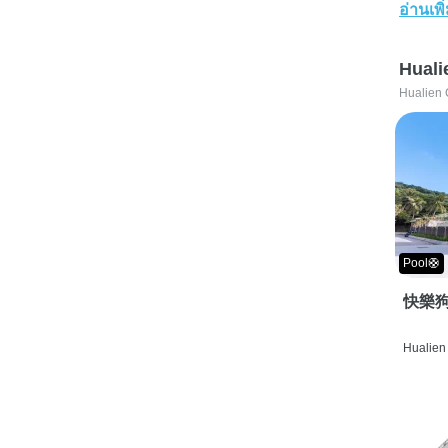
อ่านเพิ
Huali
Hualien 
Pool🛟
快樂狗
Hualien 