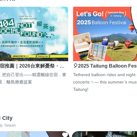
宿推薦｜2026台東解憂祭・…
🎈2025 Taitung Balloon Fes
，把自己登出——精選離線住宿．東
Tethered balloon rides and night
境．離島療癒提案
concerts ✨— this summer’s must
Taitung!
i City
ty, Taiwan