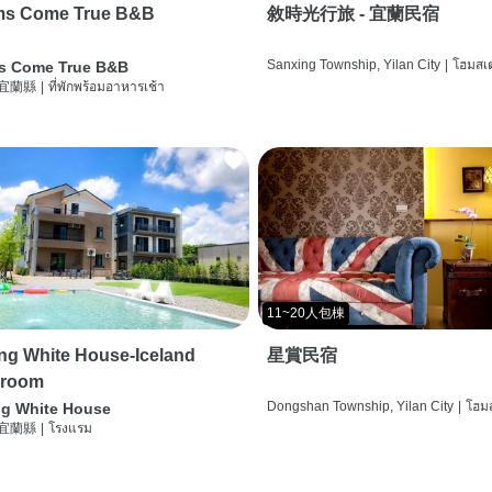
ms Come True B&B
敘時光行旅 - 宜蘭民宿
Sanxing Township, Yilan City
|
โฮมสเต
s Come True B&B
 宜蘭縣
|
ที่พักพร้อมอาหารเช้า
11~20人包棟
g White House-Iceland
星賞民宿
 room
Dongshan Township, Yilan City
|
โฮมส
g White House
 宜蘭縣
|
โรงแรม