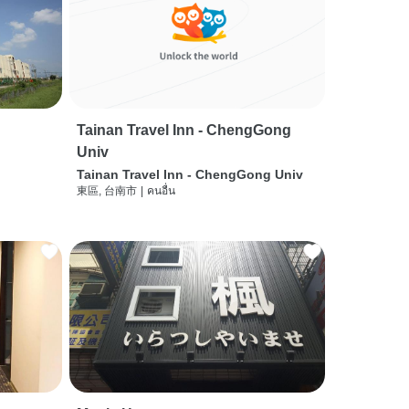
Tainan Travel Inn - ChengGong
Univ
Tainan Travel Inn - ChengGong Univ
東區, 台南市
|
คนอื่น