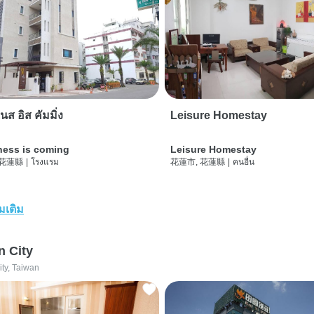
นส อิส คัมมิ่ง
Leisure Homestay
ness is coming
Leisure Homestay
 花蓮縣
|
โรงแรม
花蓮市, 花蓮縣
|
คนอื่น
่มเติม
n City
ity, Taiwan