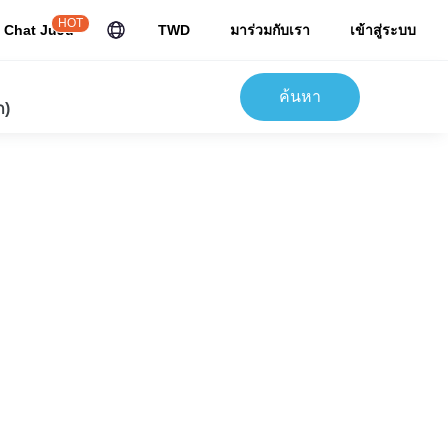
HOT
Chat JuJu
TWD
มาร่วมกับเรา
เข้าสู่ระบบ
ค้นหา
ก)