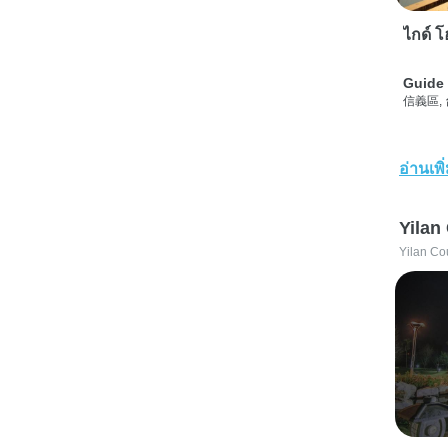
ไกด์ โฮ
Guide 
信義區,
อ่านเพิ
Yilan
Yilan Co