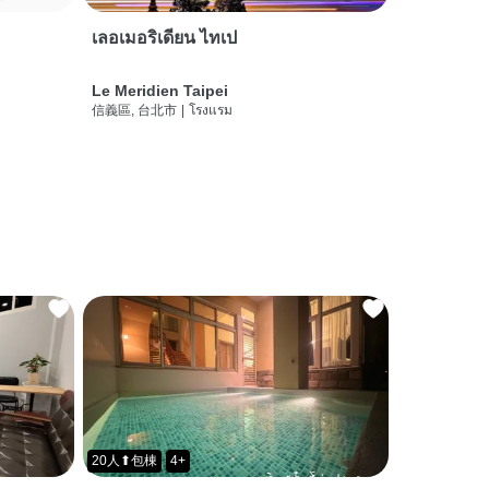
เลอเมอริเดียน ไทเป
Le Meridien Taipei
信義區, 台北市
|
โรงแรม
20人⬆包棟
4+