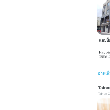
แฮปปี้เ
Happi
花蓮市,
อ่านเพิ
Taina
Tainan C