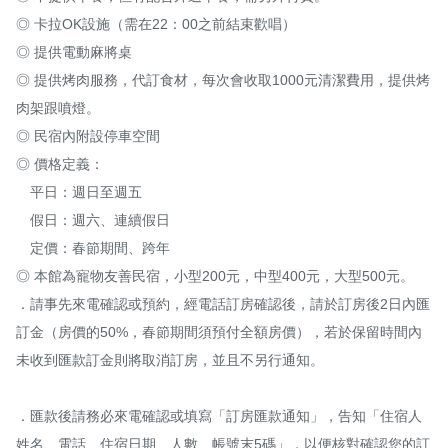
◎ 卡拉OK設施（需在22：00之前結束歡唱）

◎ 提供電動麻將桌

◎ 提供烤肉服務，代訂食材，每次會收取1000元清潔費用，提供烤
肉架跟噴燈。

◎ 民宿內附設停車空間

◎ 價格定義：

　平日：週日至週五

　假日：週六、連續假日

　定價：春節期間、跨年

◎ 本館為寵物友善民宿，小型200元，中型400元，大型500元。

．請事先來電確認或預約，經電話訂房確認後，請於訂房後2日內匯
訂金（房價的50%，春節期間須預付全額房價），若於保留時間內
未收到匯款訂金則將取消訂房，並且不另行通知。

．匯款後請務必來電確認或填寫「訂房匯款通知」，告知「住宿人
姓名、電話、住宿日期、人數、帳號末5碼」，以便核對確認您的訂