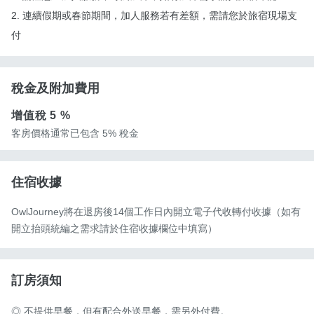
2. 連續假期或春節期間，加人服務若有差額，需請您於旅宿現場支
付
稅金及附加費用
增值稅
5 %
客房價格通常已包含 5% 稅金
住宿收據
OwlJourney將在退房後14個工作日內開立電子代收轉付收據（如有
開立抬頭統編之需求請於住宿收據欄位中填寫）
訂房須知
◎ 不提供早餐，但有配合外送早餐，需另外付費。
