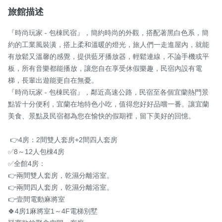
旅館描述
『時尚玩家 - 包棟民宿』，簡約時尚的外觀，搭配著黑白色系，簡
約的工業風裝潢，搭上柔和溫暖的燈光，旅人們一走進屋內，就能
有放鬆又溫馨的感覺，提供藍牙播放器，輕鬆連線，不論手機或平
板，所有音樂都能播放，讓您自在享受休假樂趣，民宿內設有電
梯，長輩出遊能更自在無憂。

『時尚玩家 - 包棟民宿』，鄰近高速公路，民宿至各個宜蘭熱門景
點皆十分便利，宜蘭在地特色小吃，值得您好好品嚐一番。讓宜蘭
美食、景點及民宿都為您在愉快的假期裡，留下美好的回憶。

 👉4房：2間雙人套房+2間四人套房

✅8～12人包棟4房

✅全館4房：

👉兩間雙人套房，乾濕分離浴室。

👉兩間四人套房，乾濕分離浴室。

👉壹間電動麻將室

🍀4房1麻將室1～4F電梯別墅
