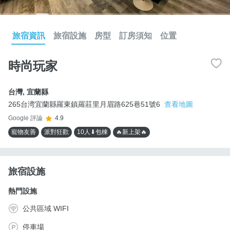
旅宿資訊
旅宿設施
房型
訂房須知
位置
時尚玩家
台灣
,
宜蘭縣
265台湾宜蘭縣羅東鎮羅莊里月眉路625巷51號6
查看地圖
Google 評論
4.9
寵物友善
派對狂歡
10人⬇包棟
🔥新上架🔥
旅宿設施
熱門設施
公共區域 WIFI
停車場