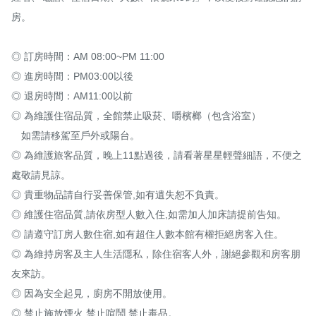
房。

◎ 訂房時間：AM 08:00~PM 11:00

◎ 進房時間：PM03:00以後

◎ 退房時間：AM11:00以前

◎ 為維護住宿品質，全館禁止吸菸、嚼檳榔（包含浴室）

　如需請移駕至戶外或陽台。

◎ 為維護旅客品質，晚上11點過後，請看著星星輕聲細語，不便之
處敬請見諒。

◎ 貴重物品請自行妥善保管,如有遺失恕不負責。

◎ 維護住宿品質,請依房型人數入住,如需加人加床請提前告知。

◎ 請遵守訂房人數住宿,如有超住人數本館有權拒絕房客入住。

◎ 為維持房客及主人生活隱私，除住宿客人外，謝絕參觀和房客朋
友來訪。

◎ 因為安全起見，廚房不開放使用。

◎ 禁止施放煙火,禁止喧鬧,禁止毒品。
