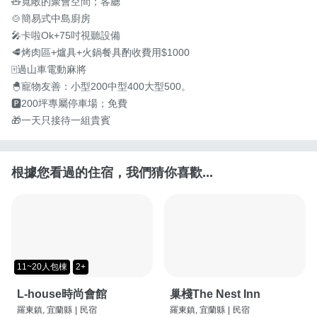
🧸寬敞的聚會空間；客廳

🍲簡易式中島廚房

🎤卡啦Ok+75吋視聽設備

🥩烤肉區+爐具+火鍋餐具酌收費用$1000

🀄️過山車電動麻將

🐣寵物友善：小型200中型400大型500。

🅿️200坪專屬停車場；免費

🎁一天只接待一組貴賓
根據您看過的住宿，我們猜你喜歡...
11~20人包棟
2+
L-house時尚會館
巢棧The Nest Inn
羅東鎮, 宜蘭縣
|
民宿
羅東鎮, 宜蘭縣
|
民宿