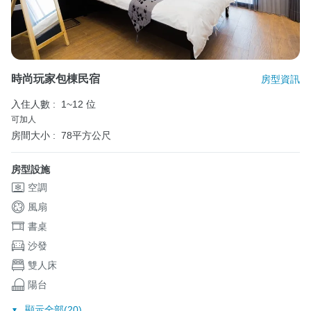
時尚玩家包棟民宿
房型資訊
入住人數 :
1~12 位
可加人
房間大小 :
78平方公尺
房型設施
空調
風扇
書桌
沙發
雙人床
陽台
顯示全部(20)