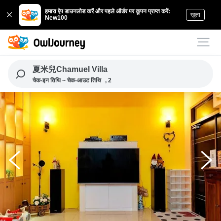
हमारा ऐप डाउनलोड करें और पहले ऑर्डर पर कूपन प्राप्त करें:
खुला
New100
夏米兒Chamuel Villa
चेक-इन तिथि ~ चेक-आउट तिथि
, 2