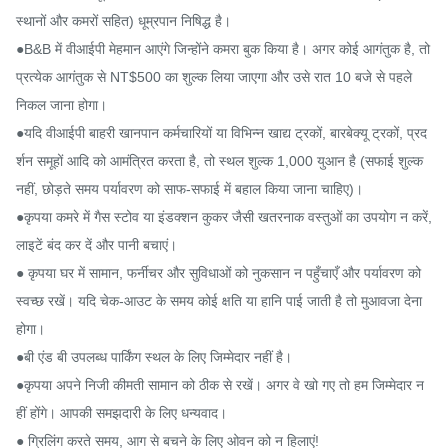
स्थानों और कमरों सहित) धूम्रपान निषिद्ध है।

●B&B में वीआईपी मेहमान आएंगे जिन्होंने कमरा बुक किया है। अगर कोई आगंतुक है, तो 
प्रत्येक आगंतुक से NT$500 का शुल्क लिया जाएगा और उसे रात 10 बजे से पहले 
निकल जाना होगा।

●यदि वीआईपी बाहरी खानपान कर्मचारियों या विभिन्न खाद्य ट्रकों, बारबेक्यू ट्रकों, प्रद
र्शन समूहों आदि को आमंत्रित करता है, तो स्थल शुल्क 1,000 युआन है (सफाई शुल्क 
नहीं, छोड़ते समय पर्यावरण को साफ-सफाई में बहाल किया जाना चाहिए)।

●कृपया कमरे में गैस स्टोव या इंडक्शन कुकर जैसी खतरनाक वस्तुओं का उपयोग न करें, 
लाइटें बंद कर दें और पानी बचाएं।

● कृपया घर में सामान, फर्नीचर और सुविधाओं को नुकसान न पहुँचाएँ और पर्यावरण को 
स्वच्छ रखें। यदि चेक-आउट के समय कोई क्षति या हानि पाई जाती है तो मुआवजा देना 
होगा।

●बी एंड बी उपलब्ध पार्किंग स्थल के लिए जिम्मेदार नहीं है।

●कृपया अपने निजी कीमती सामान को ठीक से रखें। अगर वे खो गए तो हम जिम्मेदार न
हीं होंगे। आपकी समझदारी के लिए धन्यवाद।

● ग्रिलिंग करते समय, आग से बचने के लिए ओवन को न हिलाएं!
