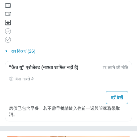
सब दिखाएं (26)
"कैच यू" प्रोजेक्ट (नाश्ता शामिल नहीं है)
रद्द करने की नीति
बिना नाश्ते के
दरें देखें
房價已包含早餐，若不需早餐請於入住前一週與管家聯繫取
消。