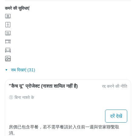
कमरे की सुविधाएं
सब दिखाएं (31)
"कैच यू" प्रोजेक्ट (नाश्ता शामिल नहीं है)
रद्द करने की नीति
बिना नाश्ते के
दरें देखें
房價已包含早餐，若不需早餐請於入住前一週與管家聯繫取
消。