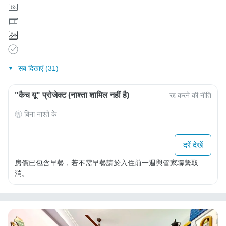
सब दिखाएं (31)
"कैच यू" प्रोजेक्ट (नाश्ता शामिल नहीं है)
रद्द करने की नीति
बिना नाश्ते के
दरें देखें
房價已包含早餐，若不需早餐請於入住前一週與管家聯繫取
消。