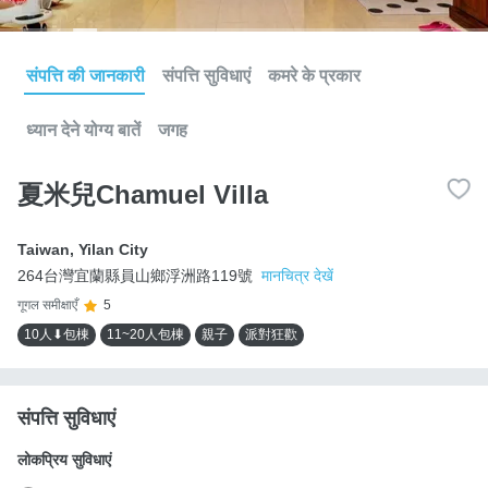
संपत्ति की जानकारी
संपत्ति सुविधाएं
कमरे के प्रकार
ध्यान देने योग्य बातें
जगह
夏米兒Chamuel Villa
Taiwan
,
Yilan City
264台灣宜蘭縣員山鄉浮洲路119號
मानचित्र देखें
गूगल समीक्षाएँ
5
10人⬇包棟
11~20人包棟
親子
派對狂歡
संपत्ति सुविधाएं
लोकप्रिय सुविधाएं