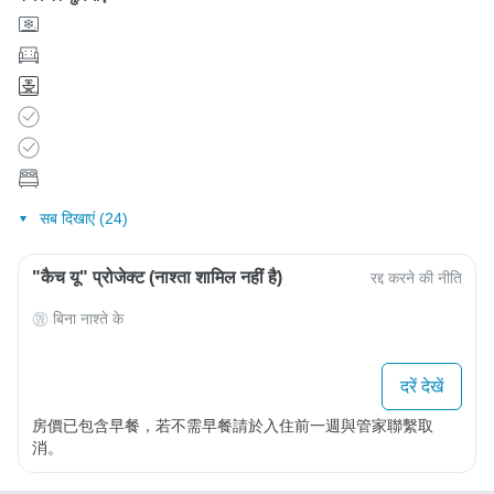
सब दिखाएं (24)
"कैच यू" प्रोजेक्ट (नाश्ता शामिल नहीं है)
रद्द करने की नीति
बिना नाश्ते के
दरें देखें
房價已包含早餐，若不需早餐請於入住前一週與管家聯繫取
消。