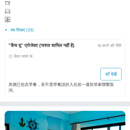
सब दिखाएं (33)
"कैच यू" प्रोजेक्ट (नाश्ता शामिल नहीं है)
रद्द करने की नीति
बिना नाश्ते के
दरें देखें
房價已包含早餐，若不需早餐請於入住前一週與管家聯繫取
消。