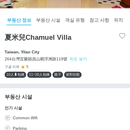
부동산 정보
부동산 시설
객실 유형
참고 사항
위치
夏米兒Chamuel Villa
Taiwan
,
Yilan City
264台灣宜蘭縣員山鄉浮洲路119號
지도 보기
구글 리뷰
5
10人⬇包棟
11~20人包棟
親子
派對狂歡
부동산 시설
인기 시설
Common Wifi
Parking