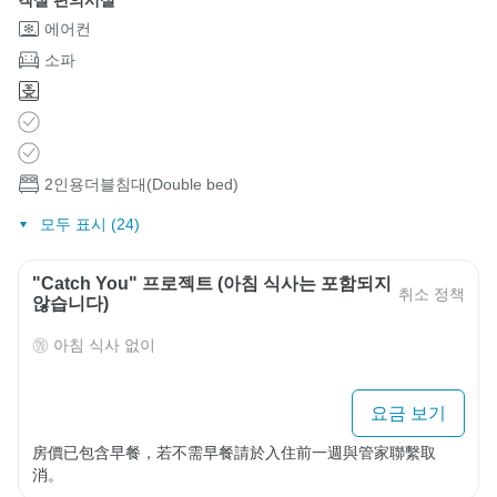
에어컨
소파
2인용더블침대(Double bed)
모두 표시 (24)
"Catch You" 프로젝트 (아침 식사는 포함되지
취소 정책
않습니다)
아침 식사 없이
요금 보기
房價已包含早餐，若不需早餐請於入住前一週與管家聯繫取
消。