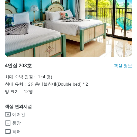
4인실 203호
객실 정보
최대 숙박 인원 :
1~4 명)
침대 유형 :
2인용더블침대(Double bed) * 2
방 크기 :
12평
객실 편의시설
에어컨
옷장
히터