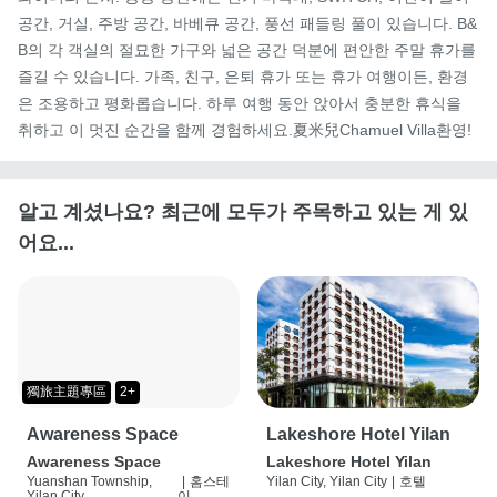
공간, 거실, 주방 공간, 바베큐 공간, 풍선 패들링 풀이 있습니다. B&
B의 각 객실의 절묘한 가구와 넓은 공간 덕분에 편안한 주말 휴가를 
즐길 수 있습니다. 가족, 친구, 은퇴 휴가 또는 휴가 여행이든, 환경
은 조용하고 평화롭습니다. 하루 여행 동안 앉아서 충분한 휴식을 
취하고 이 멋진 순간을 함께 경험하세요.夏米兒Chamuel Villa환영!
알고 계셨나요? 최근에 모두가 주목하고 있는 게 있
어요...
獨旅主題專區
2+
Awareness Space
Lakeshore Hotel Yilan
Awareness Space
Lakeshore Hotel Yilan
Yuanshan Township,
|
홈스테
Yilan City, Yilan City
|
호텔
Yilan City
이