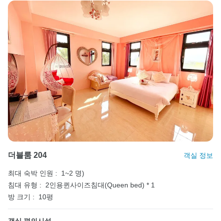
더블룸 204
객실 정보
최대 숙박 인원 :
1~2 명)
침대 유형 :
2인용퀸사이즈침대(Queen bed) * 1
방 크기 :
10평
객실 편의시설