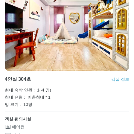
4인실 304호
객실 정보
최대 숙박 인원 :
1~4 명)
침대 유형 :
이층침대 * 1
방 크기 :
10평
객실 편의시설
에어컨