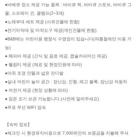
●바베큐 장소 제공 가능 품목 : 바비큐 랙, 바비큐 스토브, 바비큐 그
물, 스프레이 건, 클램프(2~3개)

●노래부대 세트 제공 (사유건물에 한함)

●전기마작대 및 마작도구 제공(개인건물에 한함)

●B&B에는 어린이용 팽창식 수영장이 있습니다(여름철에만 이용 가
능)

● 해피바 제공 (간식 및 음료 제공, 캡슐커피머신 제공)

● 웰컴티 제공 (재료 및 현장인원에 따라)

●야외 조경 안뜰과 넓은 잔디밭

●실내 어린이 놀이 공간 : 장난감, 인형, 레고 블록, 장난감 자동차

● 자전거 제공 (현장 상황에 따라)

● 짐은 조기 보관 가능합니다.(사전에 알려주세요)

●무료 무선 WIFI 접속

【숙박 정보】

●체크인 시 환경유지비용으로 7,000위안의 보증금을 지불해 주셔