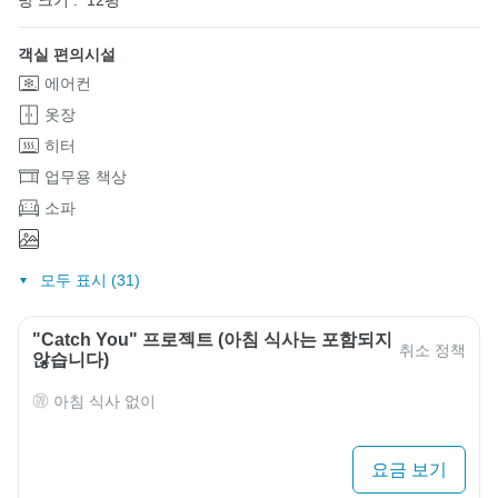
방 크기 :
12평
객실 편의시설
에어컨
옷장
히터
업무용 책상
소파
모두 표시 (31)
"Catch You" 프로젝트 (아침 식사는 포함되지
취소 정책
않습니다)
아침 식사 없이
요금 보기