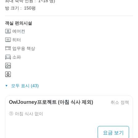
최대 숙박 인원 :
1~18 명)
방 크기 :
150평
객실 편의시설
에어컨
히터
업무용 책상
소파
모두 표시 (43)
OwlJourney프로젝트 (아침 식사 제외)
취소 정책
아침 식사 없이
요금 보기