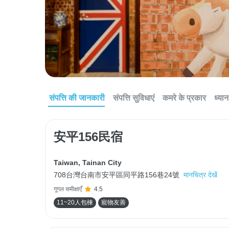
संपत्ति की जानकारी
संपत्ति सुविधाएं
कमरे के प्रकार
ध्यान 
安平156民宿
Taiwan
,
Tainan City
708台灣台南市安平區同平路156巷24號
मानचित्र देखें
गूगल समीक्षाएँ
4.5
11~20人包棟
寵物友善