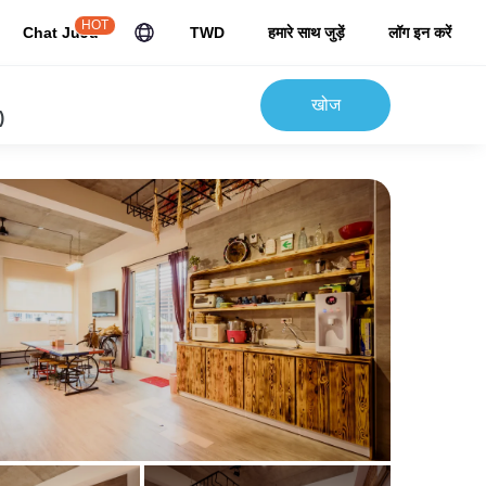
HOT
Chat JuJu
TWD
हमारे साथ जुड़ें
लॉग इन करें
खोज
)