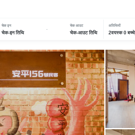
चेक इन
चेक आउट
अतिथियों
-
चेक-इन तिथि
चेक-आउट तिथि
2वयस्क 0 बच्चे