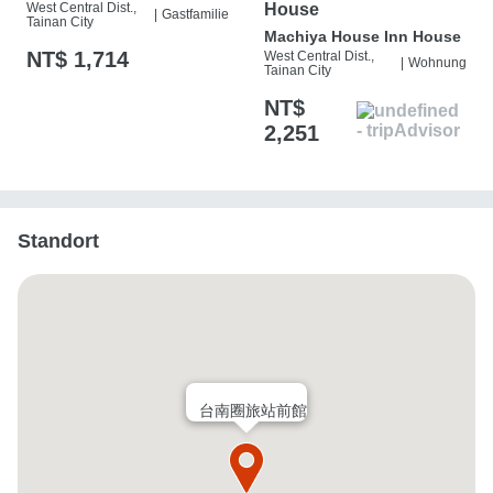
West Central Dist.,
House
|
Gastfamilie
Tainan City
Machiya House Inn House
NT$ 1,714
West Central Dist.,
|
Wohnung
Tainan City
NT$
2,251
Standort
台南圈旅站前館