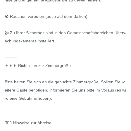
hige und angenehme Atmosphäre zu gewährleisten.

🚫 Rauchen verboten (auch auf dem Balkon).

📹 Zu Ihrer Sicherheit sind in den Gemeinschaftsbereichen Überw
achungskameras installiert.

———

👨‍👩‍👧 Richtlinien zur Zimmergröße

Bitte halten Sie sich an die gebuchte Zimmergröße. Sollten Sie w
eitere Gäste benötigen, informieren Sie uns bitte im Voraus (es wi
rd eine Gebühr erhoben).

———

💁🏻‍♀️ Hinweise zur Abreise
