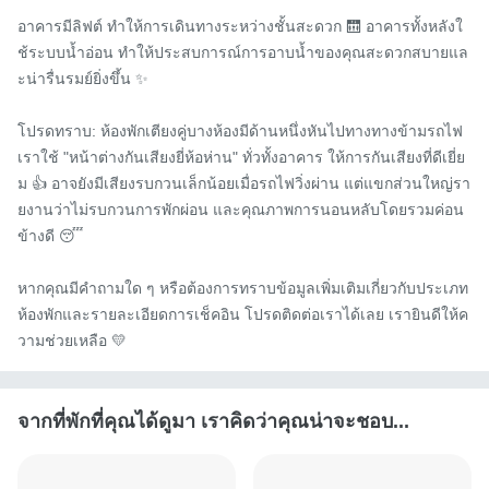
อาคารมีลิฟต์ ทำให้การเดินทางระหว่างชั้นสะดวก 🛗 อาคารทั้งหลังใ
ช้ระบบน้ำอ่อน ทำให้ประสบการณ์การอาบน้ำของคุณสะดวกสบายแล
ะน่ารื่นรมย์ยิ่งขึ้น ✨

โปรดทราบ: ห้องพักเตียงคู่บางห้องมีด้านหนึ่งหันไปทางทางข้ามรถไฟ 
เราใช้ "หน้าต่างกันเสียงยี่ห้อห่าน" ทั่วทั้งอาคาร ให้การกันเสียงที่ดีเยี่ย
ม 👍 อาจยังมีเสียงรบกวนเล็กน้อยเมื่อรถไฟวิ่งผ่าน แต่แขกส่วนใหญ่รา
ยงานว่าไม่รบกวนการพักผ่อน และคุณภาพการนอนหลับโดยรวมค่อน
ข้างดี 😴

หากคุณมีคำถามใด ๆ หรือต้องการทราบข้อมูลเพิ่มเติมเกี่ยวกับประเภท
ห้องพักและรายละเอียดการเช็คอิน โปรดติดต่อเราได้เลย เรายินดีให้ค
วามช่วยเหลือ 💛
จากที่พักที่คุณได้ดูมา เราคิดว่าคุณน่าจะชอบ...