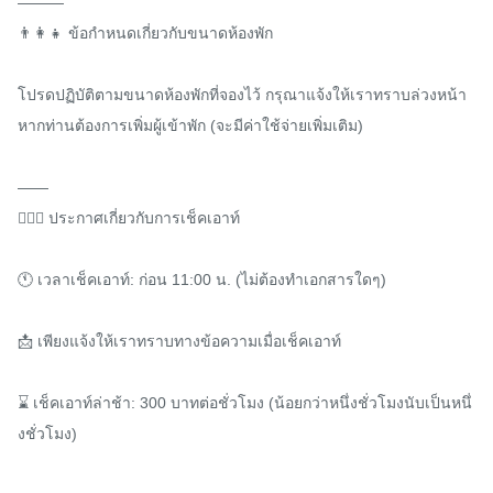
———

👨‍👩‍👧 ข้อกำหนดเกี่ยวกับขนาดห้องพัก

โปรดปฏิบัติตามขนาดห้องพักที่จองไว้ กรุณาแจ้งให้เราทราบล่วงหน้า
หากท่านต้องการเพิ่มผู้เข้าพัก (จะมีค่าใช้จ่ายเพิ่มเติม)

——

💁🏻‍♀️ ประกาศเกี่ยวกับการเช็คเอาท์

🕚 เวลาเช็คเอาท์: ก่อน 11:00 น. (ไม่ต้องทำเอกสารใดๆ)

📩 เพียงแจ้งให้เราทราบทางข้อความเมื่อเช็คเอาท์

⌛ เช็คเอาท์ล่าช้า: 300 บาทต่อชั่วโมง (น้อยกว่าหนึ่งชั่วโมงนับเป็นหนึ่
งชั่วโมง)
