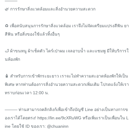
———

🌿 การรักษาสิ่งแวดล้อมและสิ่งอำนวยความสะดวก

♻️ เพื่อสนับสนุนการรักษาสิ่งแวดล้อม เราจึงไม่จัดเตรียมแปรงสีฟัน ยา
สีฟัน หรือสิ่งของใช้แล้วทิ้งอื่นๆ

🛁 ผ้าขนหนู ผ้าเช็ดตัว ไดร์เป่าผม เจลอาบน้ำ และแชมพู มีให้บริการใ
นห้องพัก

🧴 สำหรับการเข้าพักระยะยาว เราจะไม่ทำความสะอาดห้องพักให้เป็น
พิเศษ หากท่านต้องการสิ่งอำนวยความสะดวกเพิ่มเติม โปรดแจ้งให้เรา
ทราบก่อนเวลา 12:00 น.

——— ท่านสามารถคลิกลิงก์เพื่อเข้าถึงบัญชี Line อย่างเป็นทางการข
องเราได้โดยตรง! https://lin.ee/9cXRuWG หรือเพิ่มเราเป็นเพื่อนใน L
ine โดยใช้ ID ของเรา: @chuaninn
