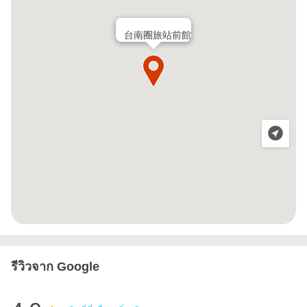
台南圈旅站前館
รีวิวจาก Google