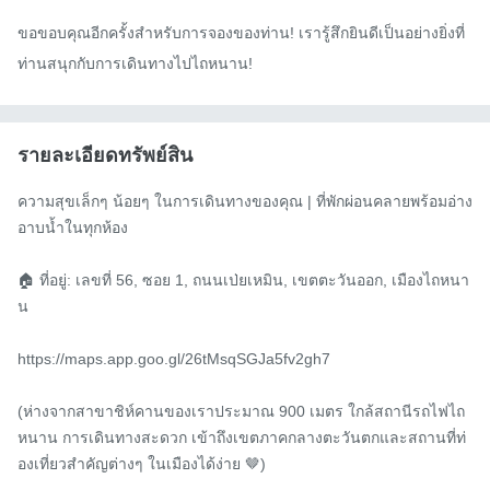
ขอขอบคุณอีกครั้งสำหรับการจองของท่าน! เรารู้สึกยินดีเป็นอย่างยิ่งที่
ท่านสนุกกับการเดินทางไปไถหนาน!
รายละเอียดทรัพย์สิน
ความสุขเล็กๆ น้อยๆ ในการเดินทางของคุณ | ที่พักผ่อนคลายพร้อมอ่าง
อาบน้ำในทุกห้อง

🏠 ที่อยู่: เลขที่ 56, ซอย 1, ถนนเป่ยเหมิน, เขตตะวันออก, เมืองไถหนา
น

https://maps.app.goo.gl/26tMsqSGJa5fv2gh7

(ห่างจากสาขาชิห์คานของเราประมาณ 900 เมตร ใกล้สถานีรถไฟไถ
หนาน การเดินทางสะดวก เข้าถึงเขตภาคกลางตะวันตกและสถานที่ท่
องเที่ยวสำคัญต่างๆ ในเมืองได้ง่าย 🤎)
