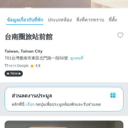
ข้อมูลเกี่ยวกับที่พัก
ประเภทห้อง
สิ่งที่ควรทราบ
ที่ตั้ง
台南圈旅站前館
Taiwan
,
Tainan City
701台灣臺南市東區北門路一段56號
ดูแผนที่
รีวิวจาก Google
4.9
🔥 New🔥
ส่วนลดงานประมูล
คลิกที่นี่
เลือก
กดปุ่มเพื่อประมูลห้องพักและรับส่วนลด