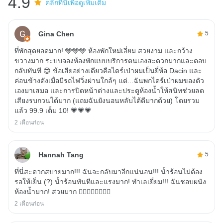
4.9
คลิกที่นี่เพื่อดูเพิ่มเติม
Gina Chen
5
ที่พักสุดยอดมาก! 🩵🩵🩵 ห้องพักใหม่เอี่ยม สวยงาม และกว้าง
ขวางมาก ระบบจองห้องพักแบบบริการตนเองสะดวกมากและตอบ
กลับทันที 😍 ข้อเสียอย่างเดียวคือไดร์เป่าผมเป็นยี่ห้อ Dacin และ
ค่อนข้างดังเมื่อมีรถไฟวิ่งผ่านใกล้ๆ แต่...ฉันพกไดร์เป่าผมของตัว
เองมาเสมอ และการปิดหน้าต่างและประตูห้องน้ำให้สนิทช่วยลด
เสียงรบกวนได้มาก (แถมฉันยังนอนหลับได้ดีมากด้วย) โดยรวม
แล้ว 99.9 เต็ม 10! 💗💗💗
2 เดือนก่อน
Hannah Tang
5
ที่นี่สะดวกสบายมาก!!! ฉันจะกลับมาอีกแน่นอน!!! น้ำร้อนไม่ต้อง
รอให้เย็น (?) น้ำร้อนทันทีและแรงมาก! ทำเลเยี่ยม!!! ฉันชอบผนัง
ห้องน้ำมาก! สวยมาก ❤️‍🔥❤️‍🔥❤️‍🔥❤️‍🔥
2 เดือนก่อน