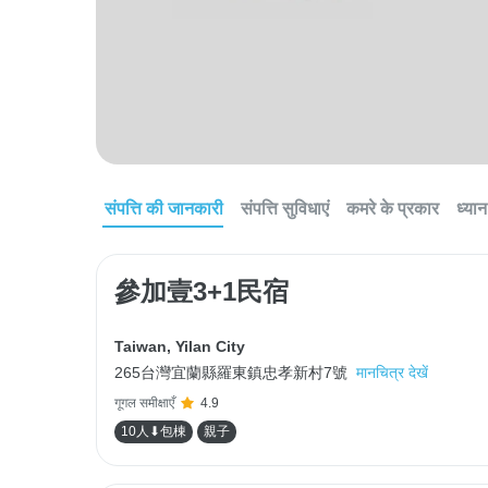
संपत्ति की जानकारी
संपत्ति सुविधाएं
कमरे के प्रकार
ध्यान 
參加壹3+1民宿
Taiwan
,
Yilan City
265台灣宜蘭縣羅東鎮忠孝新村7號
मानचित्र देखें
गूगल समीक्षाएँ
4.9
10人⬇包棟
親子