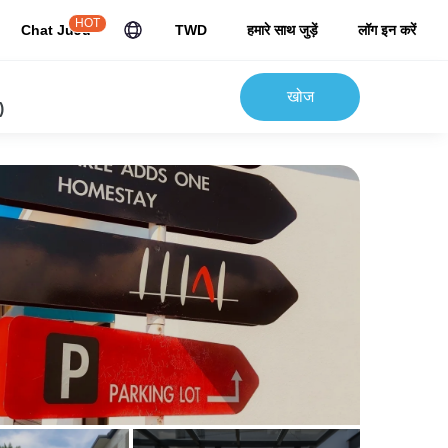
HOT
Chat JuJu
TWD
हमारे साथ जुड़ें
लॉग इन करें
खोज
)