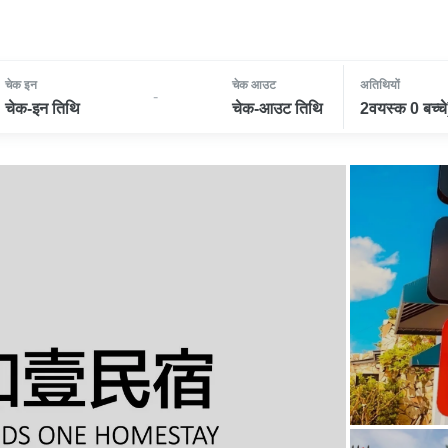
चेक इन
चेक आउट
अतिथियों
-
चेक-इन तिथि
चेक-आउट तिथि
2वयस्क 0 बच्चे