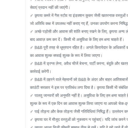
सेवाएं प्रदान नहीं की जाएंगी।

✓ कृपया कमरे में गैस स्टोव या इंडक्शन कुकर जैसी खतरनाक वस्तुओं
जो अतिथि कक्ष में उपलब्ध नहीं कराए गए हैं, उनका उपयोग करना निषिद्ध 
✓ अच्छे पड़ोसी और आवास की शांति बनाए रखने के लिए, कृपया अन्य लोगो
बाद आवाज़ कम कर दें। किसी भी असुविधा के लिए हम क्षमा चाहते हैं।

✓ B&B पूरी तरह से धूम्रपान रहित है। अगले किरायेदार के अधिकारों की 
का आवास शुल्क सफाई शुल्क के रूप में लिया जाएगा।

✓ B&B में ड्रग्स लेना, अवैध चीजें बेचना, पार्टी करना, बंदूकें और खत
कार्रवाई करेगी।

✓ B&B में ठहरने वाले मेहमानों को B&B के अंदर और बाहर आतिशबाजी, 
काउंटी सरकार ने इस पर प्रतिबंध लगा दिया है। कृपया किसी भी संबंधित 
✓ पालतू जानवरों की अनुमति नहीं है। असुविधा के लिए हम क्षमा चाहते 
शुल्क के रूप में एक दिन का आवास शुल्क लिया जाएगा या आपको चेक-इ
✓ पाई तोड़ना और केक तोड़ना जैसी गतिविधियां निषिद्ध हैं। उल्लंघन क
✓ कृपया घर में मौजूद वस्तुओं को नुकसान न पहुंचाएं। यदि जांच करने 
✓ कृपया अपना निजी कीमती सामान ठीक से रखें। यदि वे खो जाते हैं तो हम 