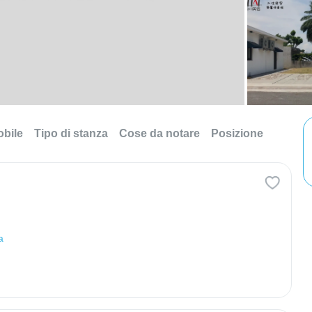
obile
Tipo di stanza
Cose da notare
Posizione
a