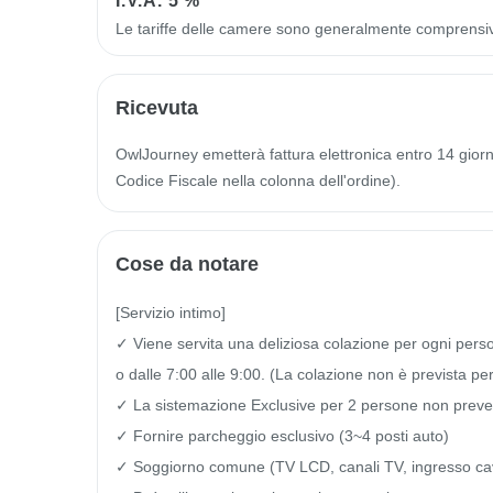
I.V.A.
5 %
Le tariffe delle camere sono generalmente comprensi
Ricevuta
OwlJourney emetterà fattura elettronica entro 14 giorni 
Codice Fiscale nella colonna dell'ordine).
Cose da notare
[Servizio intimo]

✓ Viene servita una deliziosa colazione per ogni perso
o dalle 7:00 alle 9:00. (La colazione non è prevista per
✓ La sistemazione Exclusive per 2 persone non prevede l
✓ Fornire parcheggio esclusivo (3~4 posti auto)

✓ Soggiorno comune (TV LCD, canali TV, ingresso cav