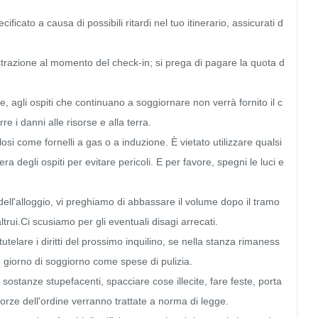
ificato a causa di possibili ritardi nel tuo itinerario, assicurati d
istrazione al momento del check-in; si prega di pagare la quota d
le, agli ospiti che continuano a soggiornare non verrà fornito il c
e i danni alle risorse e alla terra.

osi come fornelli a gas o a induzione. È vietato utilizzare qualsi
a degli ospiti per evitare pericoli. E per favore, spegni le luci e 
à dell'alloggio, vi preghiamo di abbassare il volume dopo il tramo
ltrui.Ci scusiamo per gli eventuali disagi arrecati.

telare i diritti del prossimo inquilino, se nella stanza rimaness
 giorno di soggiorno come spese di pulizia.

ostanze stupefacenti, spacciare cose illecite, fare feste, porta
forze dell'ordine verranno trattate a norma di legge.
