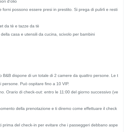
ri d'olio

 forni possono essere presi in prestito. Si prega di pulirli e resti
t da tè e tazze da tè

 della casa e utensili da cucina, scivolo per bambini

 B&B dispone di un totale di 2 camere da quattro persone. Le t
 persone. Può ospitare fino a 10 VIP.

no. Orario di check-out: entro le 11:00 del giorno successivo (ve
 momento della prenotazione e ti diremo come effettuare il check
i prima del check-in per evitare che i passeggeri debbano aspe