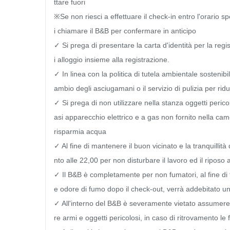
ttare fuori

※Se non riesci a effettuare il check-in entro l'orario spec
i chiamare il B&B per confermare in anticipo

✓ Si prega di presentare la carta d'identità per la reg
i alloggio insieme alla registrazione.

✓ In linea con la politica di tutela ambientale sostenibi
ambio degli asciugamani o il servizio di pulizia per ridurr
✓ Si prega di non utilizzare nella stanza oggetti pericol
asi apparecchio elettrico e a gas non fornito nella camer
risparmia acqua

✓ Al fine di mantenere il buon vicinato e la tranquillit
nto alle 22,00 per non disturbare il lavoro ed il riposo a
✓ Il B&B è completamente per non fumatori, al fine di tu
e odore di fumo dopo il check-out, verrà addebitato un
✓ All'interno del B&B è severamente vietato assumere s
re armi e oggetti pericolosi, in caso di ritrovamento le 