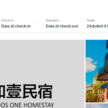
Check-in
Guardare
Ospiti
-
Data di check-in
Data di check-out
2Adulto/i 0