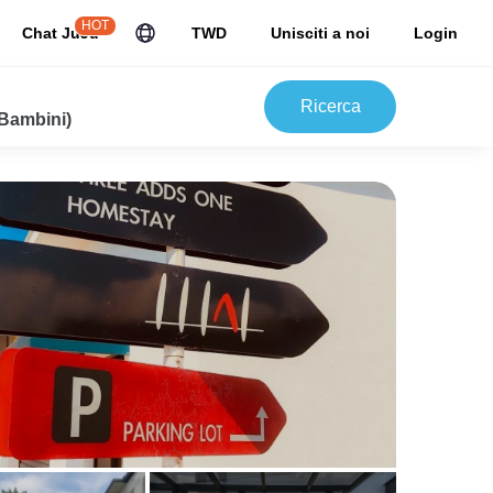
HOT
Chat JuJu
TWD
Unisciti a noi
Login
Ricerca
 Bambini)