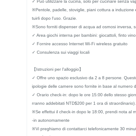
✓ Può utilizzare la cucina, solo per cucinare senza vapo
※Pentole, padelle, stoviglie, piani cottura a induzione e
tuirli dopo l'uso. Grazie.

※Sono forniti dispenser di acqua ad osmosi inversa, se
✓ Area giochi interna per bambini: giocattoli, finto vino
✓ Fornire accesso Internet Wi-Fi wireless gratuito

✓ Consulenza sui viaggi locali

【Istruzioni per l'alloggio】

✓ Offre uno spazio esclusivo da 2 a 8 persone. Questo
ipologie delle camere sono fornite in base al numero di
✓ Orario check-in: dopo le ore 15:00 dello stesso gior
rranno addebitati NTD$200 per 1 ora di straordinario).

※Se effettui il check-in dopo le 18:00, prendi nota al
-in autonomamente

※Vi preghiamo di contattarci telefonicamente 30 minut