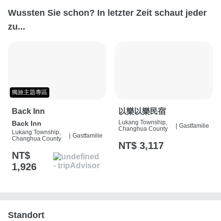
Wussten Sie schon? In letzter Zeit schaut jeder
zu...
獨旅主題專區
Back Inn
以樂以樂民宿
Lukang Township,
Back Inn
|
Gastfamilie
Changhua County
Lukang Township,
|
Gastfamilie
Changhua County
NT$ 3,117
NT$
1,926
Standort