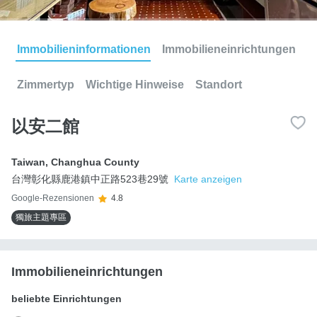
Immobilieninformationen
Immobilieneinrichtungen
Zimmertyp
Wichtige Hinweise
Standort
以安二館
Taiwan
,
Changhua County
台灣彰化縣鹿港鎮中正路523巷29號
Karte anzeigen
Google-Rezensionen
4.8
獨旅主題專區
Immobilieneinrichtungen
beliebte Einrichtungen