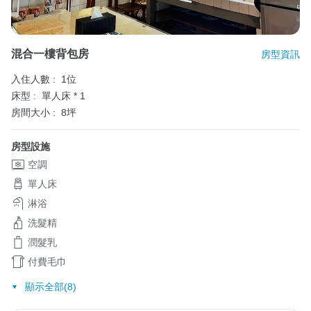
混合一樓背包房
房型資訊
入住人數 :
1位
床型 :
單人床 * 1
房間大小 :
8坪
房型設施
空調
單人床
淋浴
洗髮精
潤髮乳
付費毛巾
顯示全部(8)