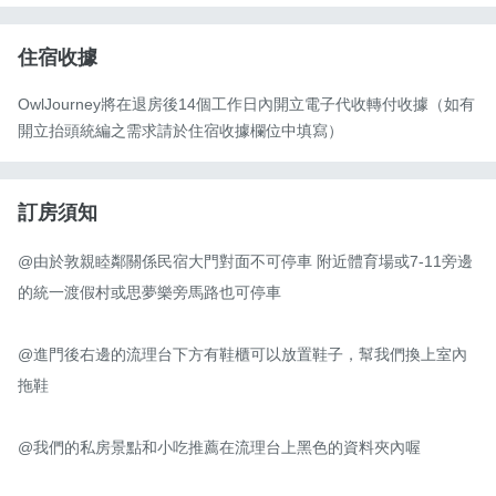
住宿收據
OwlJourney將在退房後14個工作日內開立電子代收轉付收據（如有
開立抬頭統編之需求請於住宿收據欄位中填寫）
訂房須知
@由於敦親睦鄰關係民宿大門對面不可停車 附近體育場或7-11旁邊
的統一渡假村或思夢樂旁馬路也可停車

@進門後右邊的流理台下方有鞋櫃可以放置鞋子，幫我們換上室內
拖鞋

@我們的私房景點和小吃推薦在流理台上黑色的資料夾內喔
