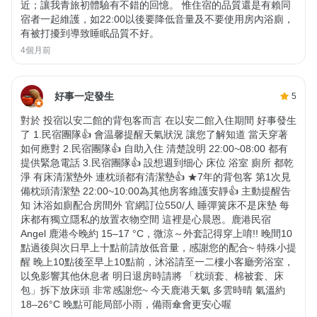
近；讓我青旅初體驗有不錯的回憶。 惟住宿的品質還是有賴同
宿者一起維護，如22:00以後要降低音量及不要使用房內浴廁，
有被打擾到導致睡眠品質不好。
4個月前
好事一定發生
5
對於 投宿以安二館的背包客而言 在以安二館入住期間 好事發生
了 1.民宿團隊👍 會温馨提醒天氣狀況 讓您了解知道 當天穿著
如何應對 2.民宿團隊👍 自助入住 清楚說明 22:00~08:00 都有
提供緊急電話 3.民宿團隊👍 設想週到细心 床位 浴室 廁所 都乾
淨 有床清潔墊外 連枕頭都有清潔墊👍 ★7年的背包客 第1次見
備枕頭清潔墊 22:00~10:00為其他房客維護安靜👍 主動提醒告
知 沐浴如廁配合房間外 官網訂位550/人 睡彈簧床不是床墊 每
床都有獨立隱私的放置衣物空間 這裡是心晨恩。鹿港民宿
Angel 鹿港今晚約 15–17 °C，微涼～外套記得穿上唷!! 晚間10
點過後與次日早上十點前請放低音量，感謝您的配合~ 特殊小提
醒 晚上10點後至早上10點前，沐浴請至一二樓小客廳旁浴室，
以免影響其他休息者 明日退房時請將 「枕頭套、棉被套、床
包」拆下放床頭 非常感謝您~ 今天鹿港天氣 多雲時晴 氣溫約
18–26°C 晚點可能局部小雨，備雨傘會更安心喔