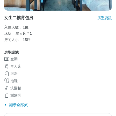
女生二樓背包房
房型資訊
入住人數 :
1位
床型 :
單人床 * 1
房間大小 :
15坪
房型設施
空調
單人床
淋浴
拖鞋
洗髮精
潤髮乳
顯示全部(8)