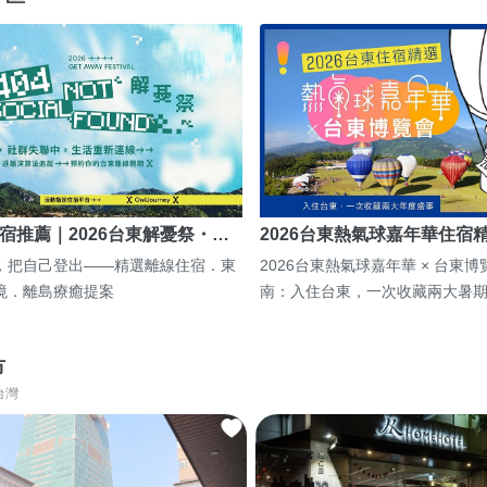
宿推薦｜2026台東解憂祭・…
2026台東熱氣球嘉年華住宿
，把自己登出——精選離線住宿．東
2026台東熱氣球嘉年華 × 台東
境．離島療癒提案
南：入住台東，一次收藏兩大暑
市
台灣