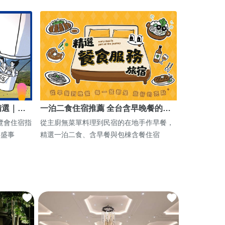
精選｜…
一泊二食住宿推薦 全台含早晚餐的…
博覽會住宿指
從主廚無菜單料理到民宿的在地手作早餐，
期盛事
精選一泊二食、含早餐與包棟含餐住宿