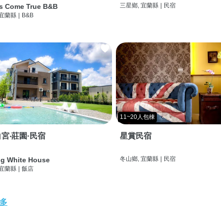
三星鄉, 宜蘭縣
|
民宿
s Come True B&B
 宜蘭縣
|
B&B
11~20人包棟
宮‧莊園·民宿
星賞民宿
冬山鄉, 宜蘭縣
|
民宿
g White House
 宜蘭縣
|
飯店
多