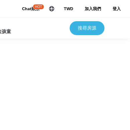
HOT
Chat揪揪
TWD
加入我們
登入
搜尋房源
 位孩童