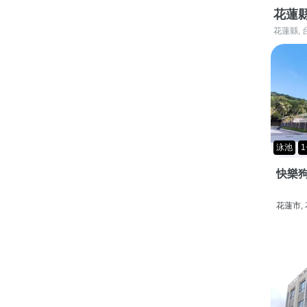
花蓮
花蓮縣, 
泳池
1
快樂狗
花蓮市,