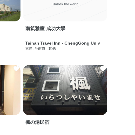
南筑雅室-成功大學
Tainan Travel Inn - ChengGong Univ
東區, 台南市
|
其他
楓の湯民宿