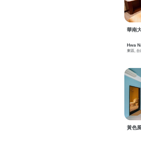
華南
Hwa N
東區, 
黃色