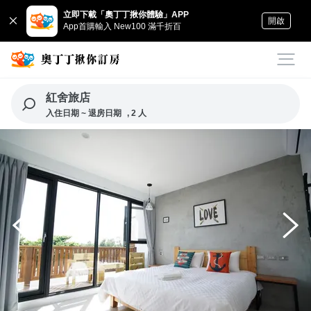
立即下載「奧丁丁揪你體驗」APP
開啟
App首購輸入 New100 滿千折百
紅舍旅店
入住日期 ~ 退房日期
, 2 人