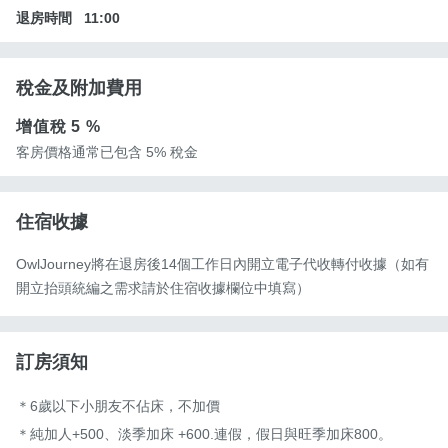
退房時間
11:00
稅金及附加費用
增值稅
5 %
客房價格通常已包含 5% 稅金
住宿收據
OwlJourney將在退房後14個工作日內開立電子代收轉付收據（如有
開立抬頭統編之需求請於住宿收據欄位中填寫）
訂房須知
＊6歲以下小朋友不佔床，不加價

＊純加人+500、淡季加床 +600.連假，假日與旺季加床800。
