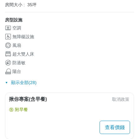
房間大小 :
35坪
房型設施
空調
無障礙設施
風扇
超大雙人床
防過敏
陽台
顯示全部(28)
揪你專案(含早餐)
取消政策
附早餐
查看價錢