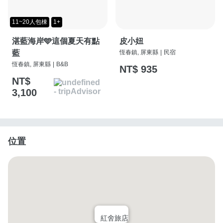
11~20人包棟
1+
湛藍海岸🩵這個夏天有點
皮小妞
藍
恆春鎮, 屏東縣
|
民宿
恆春鎮, 屏東縣
|
B&B
NT$ 935
NT$
3,100
位置
紅舍旅店