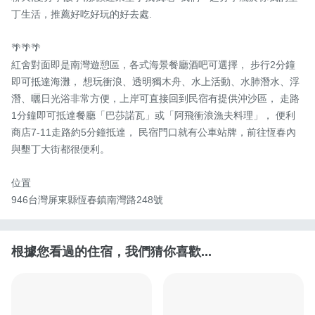
丁生活，推薦好吃好玩的好去處.

🌴🌴🌴

紅舍對面即是南灣遊憩區，各式海景餐廳酒吧可選擇， 步行2分鐘
即可抵達海灘， 想玩衝浪、透明獨木舟、水上活動、水肺潛水、浮
潛、曬日光浴非常方便，上岸可直接回到民宿有提供沖沙區， 走路
1分鐘即可抵達餐廳「巴莎諾瓦」或「阿飛衝浪漁夫料理」， 便利
商店7-11走路約5分鐘抵達， 民宿門口就有公車站牌，前往恆春內
與墾丁大街都很便利。

位置

946台灣屏東縣恆春鎮南灣路248號
根據您看過的住宿，我們猜你喜歡...