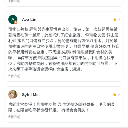
4個月前
Ava Lin
5
寵物友善👍 經常與先生至恆春出差、旅遊，第一次鼓起勇氣帶
著兩隻毛孩一起來，於是找到了紅舍旅店。 🐶寵物友善 飼主便
利🐶 旅店門口備有沖沙區，房間也有陽台方便取用水。對於帶
寵物旅遊的飼主日常使用上很方便， 🍴附早餐 健康好吃🍴 旅店
的早餐用料實在健康，不需過多調味料便能感受到食材的美
味。 🚘停車方便 環境整潔🚘 門口就有停車位，不用擔心找車
位；房間內整齊寬敞，有寵物用品都有足夠的空間可放置。 下
次來墾丁帶毛孩還會選擇紅舍旅店，謝謝。
5個月前
Sybil Ms.
5
房間非常乾淨！且寵物友善 😍 大浴缸泡澡很舒服，冬天的暖
陽，在陽台吃早餐也很舒服。 有機會會再訪！
6個月前