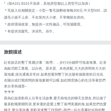
*（除A101.B101不加床，其他房型都以上房型可以加床）

＊毛孩入住相關規定：小型一隻毛孩酌收每晚300元.中大型500，請
讓毛小孩不上床、不在室內大小便、不單獨留在房內。

＊政府環保政策，無提供一次性備品，可現場購買。

＊有提供洗髮乳、沐浴乳、浴巾。
旅館描述
紅舍旅店於墾丁美麗沙灘「南灣」，步行3分鐘即可抵達海灘。紅舍
為歐式輕工業風，以白色、原木質、灰色搭配,大大的房間有大大的
落地窗,採光通風非常好,如果想要與墾丁的太陽有個親密的日光浴,
在陽台或打開房間的落地窗都可以喔,如此愜意隨心的生活等著您們
來分享與感受~

🌴🌴🌴

因為紅姐喜歡與人分享生活故事,愛天南地北的聊天交朋友,所以做了
最喜歡職業開民宿,更幸運的是愛上墾丁南灣美麗的海,如果您們也愛
聊天,愛分享故事,那歡迎來墾丁找我吧~我們一起分享屬於你我的墾