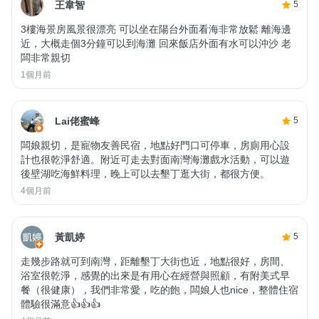
王韋智
5
3樓海景房風景很漂亮 可以坐在陽台外面看海非常放鬆 離海邊
近，大概走個3分鐘可以到海灘 回來飯店外面有水可以沖沙 老
闆非常親切
1個月前
Lai佬蜜峰
5
闆娘親切，是寵物友善民宿，地點好門口可停車，房廁用心設
計也很乾淨舒適。附近可走去對面南灣海灘戲水活動，可以遊
後壁湖吃海鮮料理，晚上可以去墾丁逛大街，都很方便。
4個月前
黃凱婷
5
走幾步路就可到南灣，距離墾丁大街也近，地點很好，房間、
浴室很乾淨，感覺的出來是有用心在經營與照顧，有附美式早
餐（很健康），我們非常愛，吃的飽，闆娘人也nice，整體住宿
體驗很滿意👍👍👍