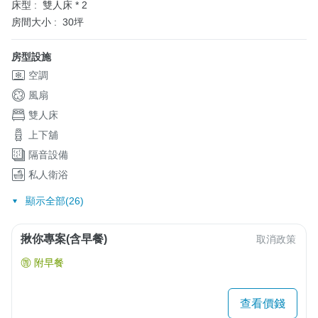
床型 :
雙人床 * 2
房間大小 :
30坪
房型設施
空調
風扇
雙人床
上下舖
隔音設備
私人衛浴
顯示全部(26)
揪你專案(含早餐)
取消政策
附早餐
查看價錢