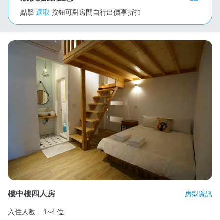
點擊
選取
按鈕可對房間自行出價享折扣
樓中樓四人房
房型資訊
入住人數 :
1~4 位