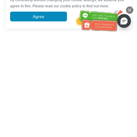
By continuing without changing your cookie settings, we assume you
agree to this. Please read our cookie policy to find out more.
Agree
More information
Hỗ trợ dịch vụ khách hàng
Hãy gọi cho chúng tôi：
+886-2-6610-0183
(Thân thiện với
người cao tuổi)
Số fax：
+886-2-6610-0185
Giờ làm việc：
Các ngày trong tuần 10:00 ~ 18:30