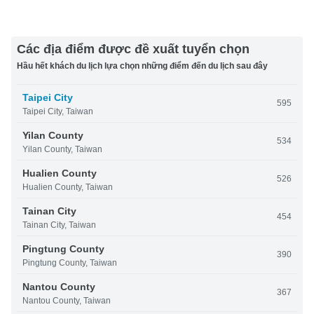
Các địa điểm được đề xuất tuyển chọn
Hầu hết khách du lịch lựa chọn những điểm đến du lịch sau đây
Taipei City
595
Taipei City, Taiwan
Yilan County
534
Yilan County, Taiwan
Hualien County
526
Hualien County, Taiwan
Tainan City
454
Tainan City, Taiwan
Pingtung County
390
Pingtung County, Taiwan
Nantou County
367
Nantou County, Taiwan