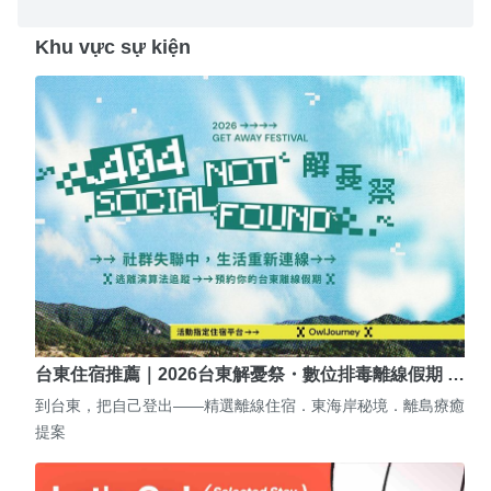
Khu vực sự kiện
台東住宿推薦｜2026台東解憂祭・數位排毒離線假期 …
到台東，把自己登出——精選離線住宿．東海岸秘境．離島療癒
提案