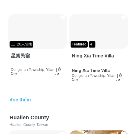
11~20人包棟
Featured
4+
星賞民宿
Ning Xia Time Villa
Dongshan Township, Yilan
|
Ở
Ning Xia Time Villa
City
trọ
Dongshan Township, Yilan
|
Ở
City
trọ
đọc thêm
Hualien County
Hualien County, Taiwan