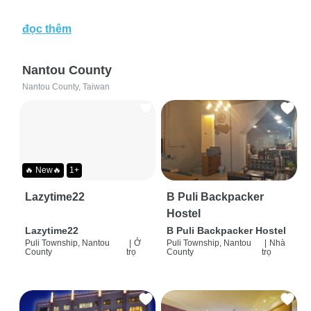
đọc thêm
Nantou County
Nantou County, Taiwan
🔥 New🔥
1+
Lazytime22
B Puli Backpacker
Hostel
Lazytime22
B Puli Backpacker Hostel
Puli Township, Nantou
|
Ở
Puli Township, Nantou
|
Nhà
County
trọ
County
trọ