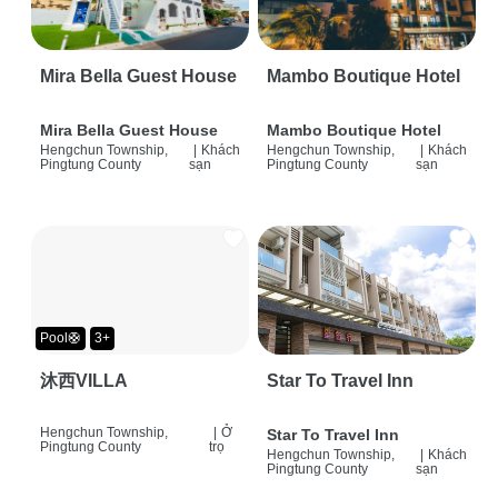
Mira Bella Guest House
Mambo Boutique Hotel
Mira Bella Guest House
Mambo Boutique Hotel
Hengchun Township,
|
Khách
Hengchun Township,
|
Khách
Pingtung County
sạn
Pingtung County
sạn
Pool🛟
3+
沐西VILLA
Star To Travel Inn
Hengchun Township,
|
Ở
Star To Travel Inn
Pingtung County
trọ
Hengchun Township,
|
Khách
Pingtung County
sạn