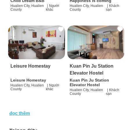
Child Dream B&B
Happiness is coming
Hualien City, Hualien
|
Người
Hualien City, Hualien
|
Khách
County
khác
County
sạn
Leisure Homestay
Kuan Pin Ju Station
Elevator Hostel
Leisure Homestay
Kuan Pin Ju Station
Elevator Hostel
Hualien City, Hualien
|
Người
County
khác
Hualien City, Hualien
|
Khách
County
sạn
đọc thêm