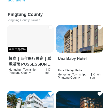
đọc thêm
Pingtung County
Pingtung County, Taiwan
獨旅主題專區
恆春｜百年銀行民宿｜感
Una Baby Hotel
覺活著 POSSESSION |
背包客棧 | 恆春必住特色
Hengchun Township,
|
Ở
Una Baby Hotel
Pingtung County
trọ
Hengchun Township,
|
Khách
旅店 | HOSTEL |
Pingtung County
sạn