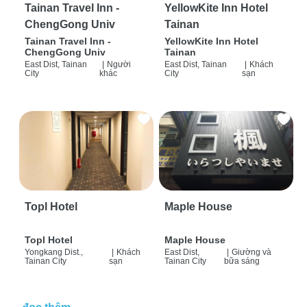
Tainan Travel Inn -
YellowKite Inn Hotel
ChengGong Univ
Tainan
Tainan Travel Inn -
YellowKite Inn Hotel
ChengGong Univ
Tainan
East Dist, Tainan
|
Người
East Dist, Tainan
|
Khách
City
khác
City
sạn
Topl Hotel
Maple House
Topl Hotel
Maple House
Yongkang Dist.,
|
Khách
East Dist,
|
Giường và
Tainan City
sạn
Tainan City
bữa sáng