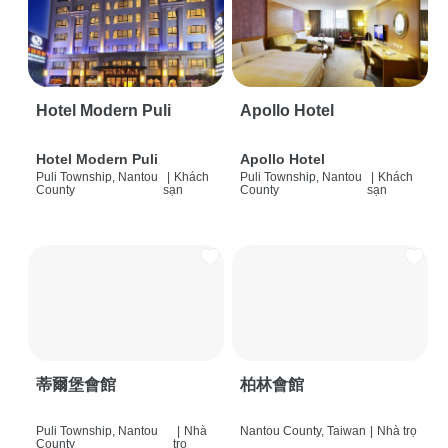
Hotel Modern Puli
Apollo Hotel
Hotel Modern Puli
Apollo Hotel
Puli Township, Nantou
|
Khách
Puli Township, Nantou
|
Khách
County
sạn
County
sạn
蒂爾堡會館
柏林會館
Puli Township, Nantou
|
Nhà
Nantou County, Taiwan
|
Nhà trọ
County
trọ