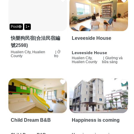
Pool🛟
1+
快樂狗民宿(合法民宿編
Leveeside House
號2598)
Hualien City, Hualien
|
Ở
Leveeside House
County
trọ
Hualien City,
|
Giường và
Hualien County
bữa sáng
Child Dream B&B
Happiness is coming