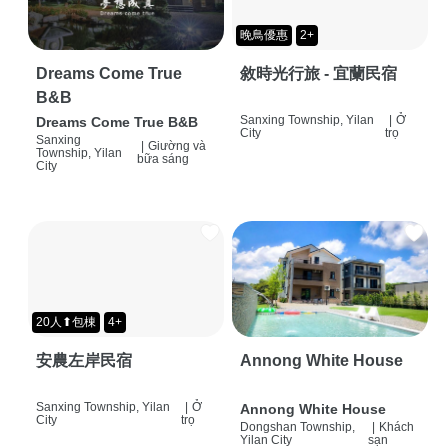
晚鳥優惠
2+
Dreams Come True
敘時光行旅 - 宜蘭民宿
B&B
Sanxing Township, Yilan
|
Ở
Dreams Come True B&B
City
trọ
Sanxing
|
Giường và
Township, Yilan
bữa sáng
City
20人⬆包棟
4+
安農左岸民宿
Annong White House
Sanxing Township, Yilan
|
Ở
Annong White House
City
trọ
Dongshan Township,
|
Khách
Yilan City
sạn