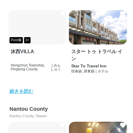
Pool🛟
3+
沐西VILLA
スター トゥ トラベル イ
ン
Hengchun Township,
|
みん
Star To Travel Inn
Pingtung County
しゅく
恆春鎮, 屏東縣
|
ホテル
続きを読む
Nantou County
Nantou County, Taiwan