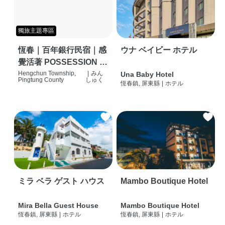
獨旅主題專區
恆春｜百年銀行民宿｜感
ウナ ベイビー ホテル
覺活著 POSSESSION |
背包客棧 | 恆春必住特色
Hengchun Township,
|
みん
Una Baby Hotel
Pingtung County
しゅく
恆春鎮, 屏東縣
|
ホテル
旅店 | HOSTEL |
ミラ ベラ ゲスト ハウス
Mambo Boutique Hotel
Mira Bella Guest House
Mambo Boutique Hotel
恆春鎮, 屏東縣
|
ホテル
恆春鎮, 屏東縣
|
ホテル