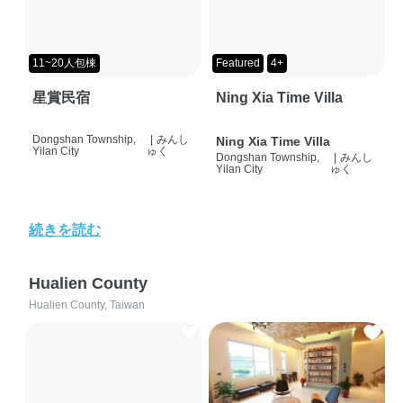
11~20人包棟
Featured
4+
星賞民宿
Ning Xia Time Villa
Dongshan Township,
|
みんし
Ning Xia Time Villa
Yilan City
ゅく
Dongshan Township,
|
みんし
Yilan City
ゅく
続きを読む
Hualien County
Hualien County, Taiwan