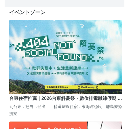
イベントゾーン
台東住宿推薦｜2026台東解憂祭・數位排毒離線假期 …
到台東，把自己登出——精選離線住宿．東海岸秘境．離島療癒
提案