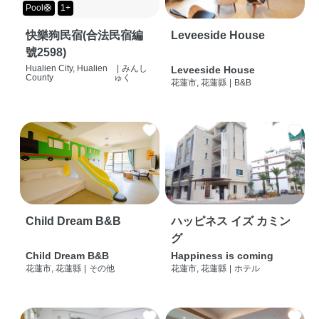
Pool🛟
1+
快樂狗民宿(合法民宿編
Leveeside House
號2598)
Hualien City, Hualien
|
みんし
Leveeside House
County
ゅく
花蓮市, 花蓮縣
|
B&B
Child Dream B&B
ハッピネス イズ カミン
グ
Child Dream B&B
Happiness is coming
花蓮市, 花蓮縣
|
その他
花蓮市, 花蓮縣
|
ホテル