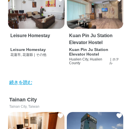
Leisure Homestay
Kuan Pin Ju Station
Elevator Hostel
Leisure Homestay
Kuan Pin Ju Station
Elevator Hostel
花蓮市, 花蓮縣
|
その他
Hualien City, Hualien
|
ホテ
County
ル
続きを読む
Tainan City
Tainan City, Taiwan