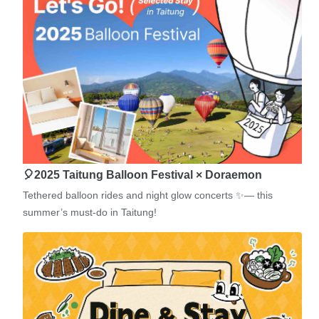
🎈2025 Taitung Balloon Festival × Doraemon
Tethered balloon rides and night glow concerts ✨— this
summer’s must-do in Taitung!