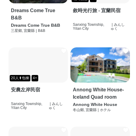
Dreams Come True
敘時光行旅 - 宜蘭民宿
B&B
Sanxing Township,
|
みんし
Dreams Come True B&B
Yilan City
ゅく
三星鄉, 宜蘭縣
|
B&B
20人⬆包棟
4+
安農左岸民宿
Annong White House-
Iceland Quad room
Sanxing Township,
|
みんし
Annong White House
Yilan City
ゅく
冬山鄉, 宜蘭縣
|
ホテル