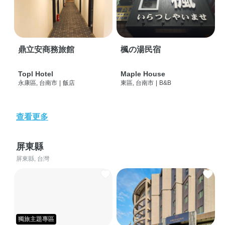
鼎立安商務旅館
楓の湯民宿
Topl Hotel
Maple House
永康區, 台南市
|
飯店
東區, 台南市
|
B&B
查看更多
屏東縣
屏東縣, 台灣
獨旅主題專區