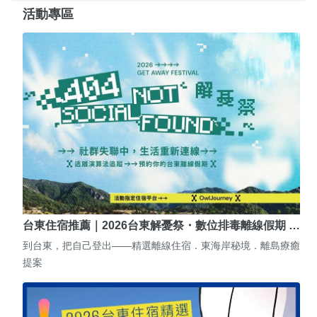
活動專區
台東住宿推薦｜2026台東解憂祭・數位排毒離線假期 …
到台東，把自己登出——精選離線住宿．東海岸秘境．離島療癒
提案