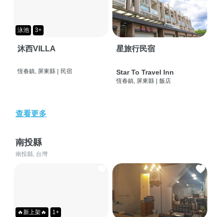
泳池
3+
沐西VILLA
星旅行民宿
恆春鎮, 屏東縣
|
民宿
Star To Travel Inn
恆春鎮, 屏東縣
|
飯店
查看更多
南投縣
南投縣, 台灣
🔥新上架🔥
1+