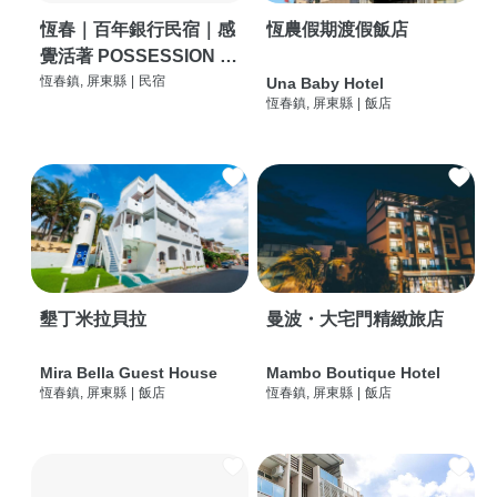
恆春｜百年銀行民宿｜感
恆農假期渡假飯店
覺活著 POSSESSION |
背包客棧 | 恆春必住特色
恆春鎮, 屏東縣
|
民宿
Una Baby Hotel
恆春鎮, 屏東縣
|
飯店
旅店 | HOSTEL |
墾丁米拉貝拉
曼波・大宅門精緻旅店
Mira Bella Guest House
Mambo Boutique Hotel
恆春鎮, 屏東縣
|
飯店
恆春鎮, 屏東縣
|
飯店