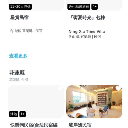
11~20人包棟
必住精選旅宿
4+
星賞民宿
『寗夏時光』包棟
冬山鄉, 宜蘭縣
|
民宿
Ning Xia Time Villa
冬山鄉, 宜蘭縣
|
民宿
查看更多
花蓮縣
花蓮縣, 台灣
泳池
1+
快樂狗民宿(合法民宿編
坡岸邊民宿