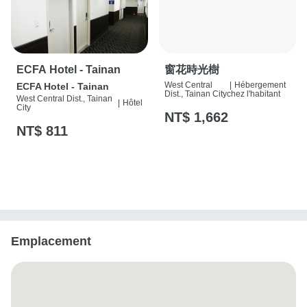
ECFA Hotel - Tainan
窗花時光樹
West Central
|
Hébergement
ECFA Hotel - Tainan
Dist., Tainan City
chez l'habitant
West Central Dist., Tainan
|
Hôtel
City
NT$ 1,662
NT$ 811
Emplacement