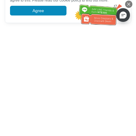
agree to this. Please read our cookie policy to find out more.
Agree
More information
Service client
Appelez-nous：
+886-2-6610-0183
(Adapté aux aînés)
Numéro de fax：
+886-2-6610-0185
Heures de bureau：
Jours de la semaine 10:00 ~ 18:30