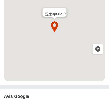
逗之apt.DouZ
Avis Google