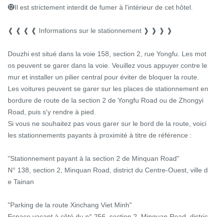
⓬Il est strictement interdit de fumer à l'intérieur de cet hôtel.

❰ ❰ ❰ ❰ Informations sur le stationnement ❱ ❱ ❱ ❱

Douzhi est situé dans la voie 158, section 2, rue Yongfu. Les mot
os peuvent se garer dans la voie. Veuillez vous appuyer contre le 
mur et installer un pilier central pour éviter de bloquer la route.

Les voitures peuvent se garer sur les places de stationnement en 
bordure de route de la section 2 de Yongfu Road ou de Zhongyi 
Road, puis s'y rendre à pied.

Si vous ne souhaitez pas vous garer sur le bord de la route, voici 
les stationnements payants à proximité à titre de référence :

"Stationnement payant à la section 2 de Minquan Road"

N° 138, section 2, Minquan Road, district du Centre-Ouest, ville d
e Tainan

"Parking de la route Xinchang Viet Minh"

Espace vacant à côté du n° 256, section 2, Minquan Road, distric