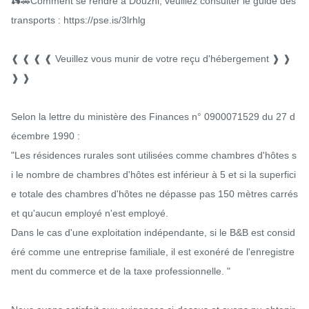
🛵🚗Comment se rendre à Douzhi, veuillez consulter le guide des 
transports : https://pse.is/3lrhlg

❰ ❰ ❰ ❰ Veuillez vous munir de votre reçu d'hébergement ❱ ❱ 
❱ ❱

Selon la lettre du ministère des Finances n° 0900071529 du 27 d
écembre 1990 :

"Les résidences rurales sont utilisées comme chambres d'hôtes s
i le nombre de chambres d'hôtes est inférieur à 5 et si la superfici
e totale des chambres d'hôtes ne dépasse pas 150 mètres carrés 
et qu'aucun employé n'est employé.

Dans le cas d'une exploitation indépendante, si le B&B est consid
éré comme une entreprise familiale, il est exonéré de l'enregistre
ment du commerce et de la taxe professionnelle. "
