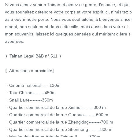
Si vous aimez venir à Tainan et aimez ce genre d'espace, et que 
vous souhaitez détendre votre corps et votre esprit ici, n'hésitez p
as à ouvrir notre porte. Nous vous souhaitons la bienvenue sincèr
ement, non seulement dans cette ville, mais aussi dans votre et 
mon souvenirs, laissez ici quelques pensées qui méritent d'être s
avourées.

𖥔 Tainan Legal B&B n° 511 𖥔

〖Attractions à proximité〗

・Cinéma national----- 130m

・Tour Chikan--------450m

・Snail Lane--------350m

・Quartier commercial de la rue Xinmei--------300 m

・Quartier commercial de la rue Guohua--------600 m

・Quartier commercial de la rue Zhengxing--------700 m

・Quartier commercial de la rue Shennong--------800 m

・Musée des Beaux-Arts de Tainan II--------800m
