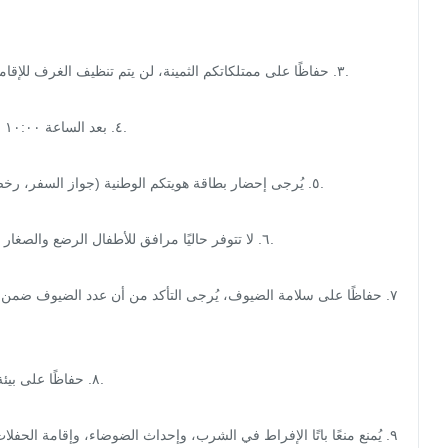
٣. حفاظًا على ممتلكاتكم الثمينة، لن يتم تنظيف الغرف للإقام

٤

٥. يُرجى إحضار بطاقة هويتكم الوطنية (جواز السفر، رخ

٦. لا تتوفر حاليًا مرافق للأطفال الرضع والصغا

٧. حفاظًا على سلامة الضيوف، يُرجى التأكد من أن عدد الضيوف ضمن ال
٨. حفاظًا على بيئ

٩. يُمنع منعًا باتًا الإفراط في الشرب، وإحداث الضوضاء، وإقامة الحف