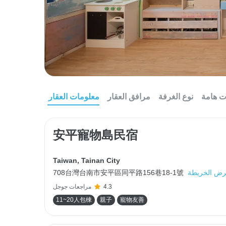
ت هامة
نوع الغرفة
مرافق العقار
معلومات العقار
安平寵物島民宿
Taiwan
,
Tainan City
ض الخريطة
708台灣台南市安平區同平路156巷18-1號
4.3
مراجعات جوجل
11~20人包棟
親子
寵物友善