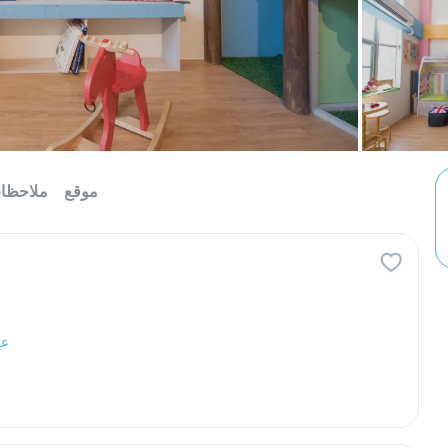
موقع
ملاحظا
عر