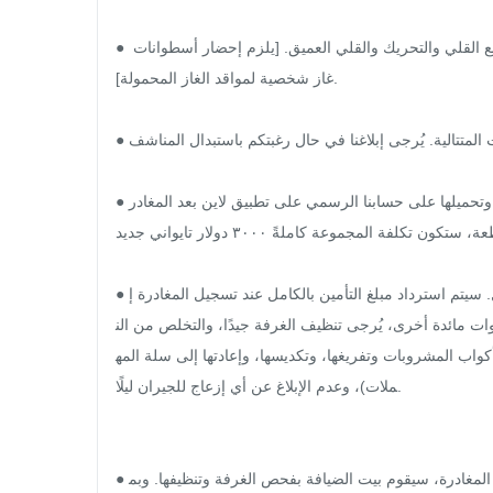
● المطبخ المفتوح مخصص فقط لطهي الوجبات الخفيفة والهوت بوت. يُمنع القلي والتحريك والقلي العميق. [يلزم إحضار أسطوانات 
غاز شخصية لمواقد الغاز المحمولة].

● حرصًا على سلامة مقتنياتكم الثمينة، لن يتم تنظيف الغرفة للإقامات المتتالية. يُرجى إبلاغنا في حال رغبتكم باستبدال المناشف.

● بالنسبة لمجموعة لعبة الماهجونغ، يُرجى التقاط صورة للمجموعة كاملةً وتحميلها على حسابنا الرسمي على تطبيق لاين بعد المغادر
ة. جميع قطع الماهجونغ مطلوبة؛ في حال فقدان أي قطعة، ستكون تكلفة المجموعة كاملةً ٣٠٠٠ دولار تايواني جديد.

● سيتم تحصيل وديعة بقيمة ٦٠٠٠ دولار تايواني جديد عند تسجيل الوصول. سيتم استرداد مبلغ التأمين بالكامل عند تسجيل المغادرة إ
ات مائدة أخرى، يُرجى تنظيف الغرفة جيدًا، والتخلص من الن
واب المشروبات وتفريغها، وتكديسها، وإعادتها إلى سلة المه
ملات)، وعدم الإبلاغ عن أي إزعاج للجيران ليلًا.

● سيتم استرداد مبلغ التأمين عن طريق التحويل البنكي. في يوم تسجيل المغادرة، سيقوم بيت الضيافة بفحص الغرفة وتنظيفها. وبم