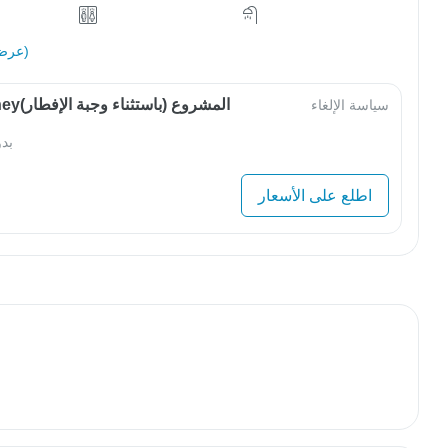
عرض الكل (20)
OwlJourneyالمشروع (باستثناء وجبة الإفطار)
سياسة الإلغاء
بد
اطلع على الأسعار