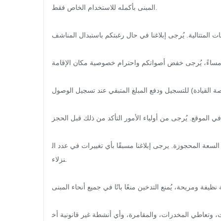
المبنى بأكمله للاستخدام الخاص فقط.

ات المتتالية. يُرجى إبلاغنا في حال رغبتكم باستبدال المناشف.
. بعد الساعة ١٠:٠٠ مساءً، يُرجى خفض أصواتكم واحترام خصوصية مكان الإقامة.
صة القيادة) للتسجيل ودفع المبلغ المتبقي عند تسجيل الوصول.
ر في الموقع. يُرجى من أولياء الأمور التأكد من ذلك قبل الحجز.
سعة المحجوزة. يرجى إبلاغنا مسبقًا بأي تغييرات في عدد ال
نزلاء.

ة نظيفة ومريحة، يُمنع التدخين منعًا باتًا في جميع أنحاء المبنى.
لات، وتعاطي المخدرات، والمقامرة، وأي أنشطة غير قانونية أخ