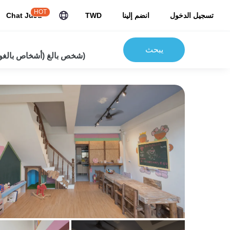
HOT
تسجيل الدخول
انضم إلينا
TWD
Chat JuJu
يبحث
2شخص بالغ (أشخاص بالغون) 0 أطفال)