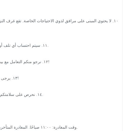
١١. سيتم احتساب أي تلف أو

١٢. نرجو منكم التعامل مع 

١٣. يرج

١٤. نحرص على سلامتكم
