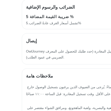
الضرائب والرسوم الإضافية
5 %
ضريبة القيمة المضافة
تشمل أسعار الغرف عادةً الضرائب.5%
إيصال
OwlJourney سيتم إصدار فاتورة إلكترونية خلال 14 يوم عمل من تاريخ تسجيل المغادرة (حدد طلبك للحصول على المعرف
الضريبي في عمود الطلب).
ملاحظات هامة
١. وقت تسجيل الوصول: من الساعة ٣:٠٠ مساءً إلى الساعة ١٠:٠٠ مساءً. يُرجى من الضيوف الذين يرغبون بتسجيل الوصول خارج 
هذه الأوقات إبلاغنا قبل يوم واحد على الأقل. وقت تسجيل المغادرة: قبل الساعة ١١:٠٠ صباحًا.

٢. حرصًا على عدم إزعاج الضيوف الآخرين، فإن استخدام الأجهزة السمعية والبصرية، ولعبة الماهجونغ، ومرافق الشواء مقتصر على 