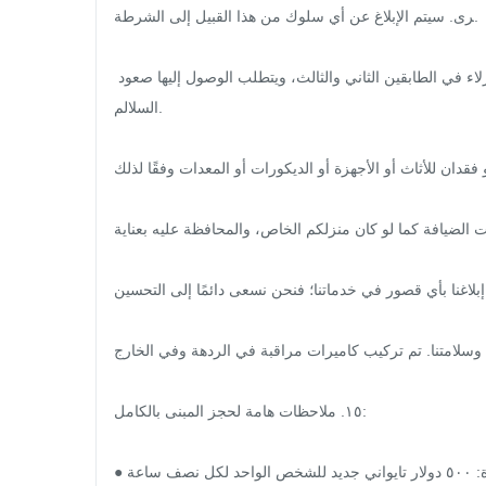
رى. سيتم الإبلاغ عن أي سلوك من هذا القبيل إلى الشرطة.

١٠. لا يحتوي المبنى على مرافق لذوي الاحتياجات الخاصة. تقع غرف النزلاء في الطابقين الثاني والثالث، ويتطلب الوصول إليها صعود 
السلالم.

 فقدان للأثاث أو الأجهزة أو الديكورات أو المعدات وفقًا لذلك.
بيت الضيافة كما لو كان منزلكم الخاص، والمحافظة عليه بعناية!
ى إبلاغنا بأي قصور في خدماتنا؛ فنحن نسعى دائمًا إلى التحسين!
 وسلامتنا. تم تركيب كاميرات مراقبة في الردهة وفي الخارج.
١٥. ملاحظات هامة لحجز المبنى بالكامل:

● وقت المغادرة: ١١:٠٠ صباحًا. المغادرة المتأخرة: ٥٠٠ دولار تايواني جديد للشخص الواحد لكل نصف ساعة.
