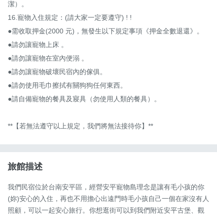
潔）。

16.寵物入住規定：(請大家一定要遵守) ! !

●需收取押金(2000 元)，無發生以下規定事項《押金全數退還》。

●請勿讓寵物上床 。

●請勿讓寵物在室內便溺 。

●請勿讓寵物破壞民宿內的傢俱。

●請勿使用毛巾擦拭有關狗狗任何東西。

●請自備寵物的餐具及寢具（勿使用人類的餐具）。

​**【若無法遵守以上規定，我們將無法接待你】**
旅館描述
我們民宿位於台南安平區，經營安平寵物島理念是讓有毛小孩的你
(妳)安心的入住，再也不用擔心出遠門時毛小孩自己一個在家沒有人
照顧，可以一起安心旅行。你想逛街可以到我們附近安平古堡、觀