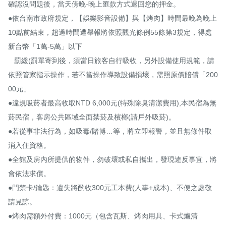
確認沒問題後，當天傍晚-晚上匯款方式退回您的押金。

●依台南市政府規定，【娛樂影音設備】與【烤肉】時間最晚為晚上
10點前結束，超過時間遭舉報將依照觀光條例55條第3規定，得處
新台幣「1萬-5萬」以下

   罰緩(罰單寄到後，須當日旅客自行吸收，另外設備使用規範，請
依照管家指示操作，若不當操作導致設備損壞，需照原價賠償「200
00元」

●違規吸菸者最高收取NTD 6,000元(特殊除臭清潔費用),本民宿為無
菸民宿，客房公共區域全面禁菸及檳榔(請戶外吸菸)。

●若從事非法行為，如吸毒/賭博…等，將立即報警，並且無條件取
消入住資格。

●全館及房內所提供的物件，勿破壞或私自攜出，發現違反事宜，將
會依法求償。

●門禁卡/鑰匙：遺失將酌收300元工本費(人事+成本)、不便之處敬
請見諒。​

●烤肉需額外付費：1000元（包含瓦斯、烤肉用具、卡式爐清