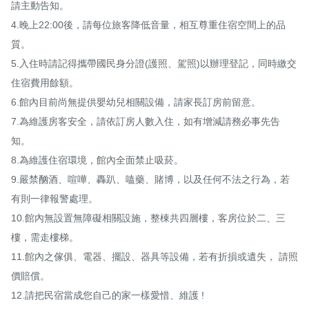
請主動告知。

4.晚上22:00後，請每位旅客降低音量，相互尊重住宿空間上的品
質。

5.入住時請記得攜帶國民身分證(護照、駕照)以辦理登記，同時繳交
住宿費用餘額。

6.館內目前尚無提供嬰幼兒相關設備，請家長訂房前留意。

7.為維護房客安全，請依訂房人數入住，如有增減請務必事先告
知。

8.為維護住宿環境，館內全面禁止吸菸。

9.嚴禁酗酒、喧嘩、轟趴、嗑藥、賭博，以及任何不法之行為，若
有則一律報警處理。

10.館內無設置無障礙相關設施，整棟共四層樓，客房位於二、三
樓，需走樓梯。

11.館內之傢俱、電器、擺設、器具等設備，若有折損或遺失， 請照
價賠償。

12.請把民宿當成您自己的家一樣愛惜、維護 !
