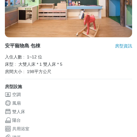
安平寵物島 包棟
房型資訊
入住人數 :
1~12 位
床型 :
大雙人床 * 1
雙人床 * 5
房間大小 :
198平方公尺
房型設施
空調
風扇
雙人床
陽台
共用浴室