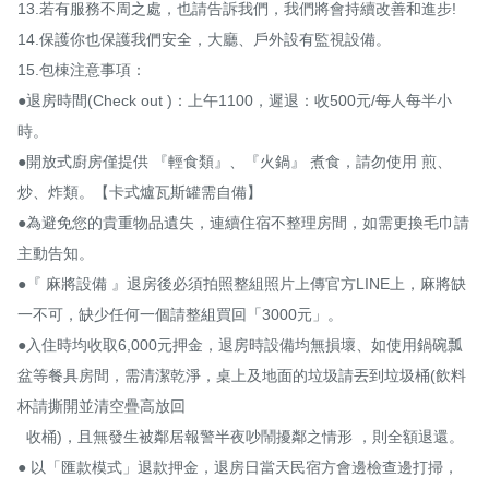
13.若有服務不周之處，也請告訴我們，我們將會持續改善和進步!

14.保護你也保護我們安全，大廳、戶外設有監視設備。

15.包棟注意事項：

●退房時間(Check out )：上午1100，遲退：收500元/每人每半小
時。

●開放式廚房僅提供 『輕食類』、『火鍋』 煮食，請勿使用 煎、
炒、炸類。【卡式爐瓦斯罐需自備】

●為避免您的貴重物品遺失，連續住宿不整理房間，如需更換毛巾請
主動告知。

●『 麻將設備 』退房後必須拍照整組照片上傳官方LINE上，麻將缺
一不可，缺少任何一個請整組買回「3000元」。

●入住時均收取6,000元押金，退房時設備均無損壞、如使用鍋碗瓢
盆等餐具房間，需清潔乾淨，桌上及地面的垃圾請丟到垃圾桶(飲料
杯請撕開並清空疊高放回  

  收桶)，且無發生被鄰居報警半夜吵鬧擾鄰之情形 ，則全額退還。

● 以「匯款模式」退款押金，退房日當天民宿方會邊檢查邊打掃，