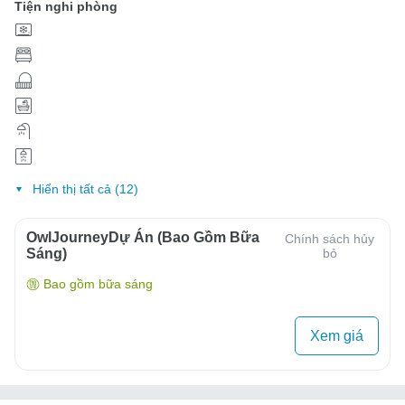
Tiện nghi phòng
Hiển thị tất cả (12)
OwlJourneyDự Án (Bao Gồm Bữa
Chính sách hủy
Sáng)
bỏ
Bao gồm bữa sáng
Xem giá