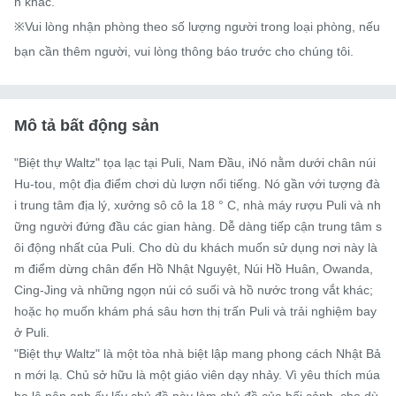
h khác.

※Vui lòng nhận phòng theo số lượng người trong loại phòng, nếu 
bạn cần thêm người, vui lòng thông báo trước cho chúng tôi.
Mô tả bất động sản
"Biệt thự Waltz" tọa lạc tại Puli, Nam Đầu, iNó nằm dưới chân núi 
Hu-tou, một địa điểm chơi dù lượn nổi tiếng. Nó gần với tượng đà
i trung tâm địa lý, xưởng sô cô la 18 ° C, nhà máy rượu Puli và nh
ững người đứng đầu các gian hàng. Dễ dàng tiếp cận trung tâm s
ôi động nhất của Puli. Cho dù du khách muốn sử dụng nơi này là
m điểm dừng chân đến Hồ Nhật Nguyệt, Núi Hồ Huân, Owanda, 
Cing-Jing và những ngọn núi có suối và hồ nước trong vắt khác; 
hoặc họ muốn khám phá sâu hơn thị trấn Puli và trải nghiệm bay 
ở Puli.

"Biệt thự Waltz" là một tòa nhà biệt lập mang phong cách Nhật Bả
n mới lạ. Chủ sở hữu là một giáo viên dạy nhảy. Vì yêu thích múa 