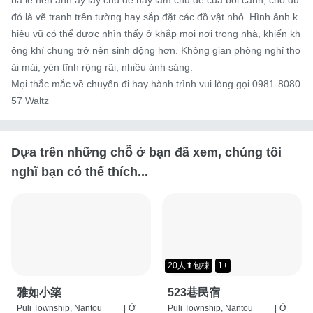
ba lê nên anh ấy lấy chủ đề này làm chủ đề của bối cảnh, cho dù 
đó là vẽ tranh trên tường hay sắp đặt các đồ vật nhỏ. Hình ảnh k
hiêu vũ có thể được nhìn thấy ở khắp mọi nơi trong nhà, khiến kh
ông khí chung trở nên sinh động hơn. Không gian phòng nghỉ tho
ải mái, yên tĩnh rộng rãi, nhiều ánh sáng.

Mọi thắc mắc về chuyến đi hay hành trình vui lòng gọi 0981-8080
57 Waltz
Dựa trên những chỗ ở bạn đã xem, chúng tôi
nghĩ bạn có thể thích...
20人⬆包棟
1+
雅如小築
523巷民宿
Puli Township, Nantou
|
Ở
Puli Township, Nantou
|
Ở