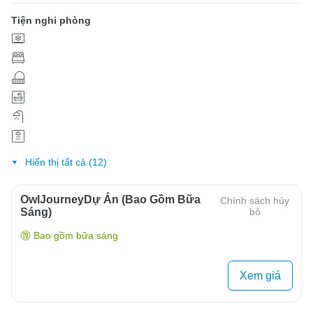
Tiện nghi phòng
Hiển thị tất cả (12)
OwlJourneyDự Án (Bao Gồm Bữa
Chính sách hủy
Sáng)
bỏ
Bao gồm bữa sáng
Xem giá