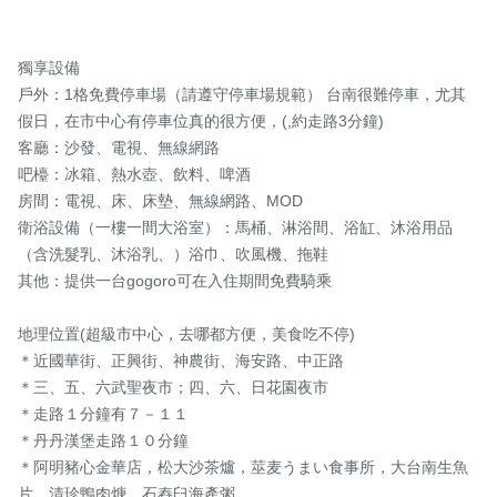
獨享設備

戶外：1格免費停車場（請遵守停車場規範） 台南很難停車，尤其
假日，在市中心有停車位真的很方便，(,約走路3分鐘)  

客廳：沙發、電視、無線網路

吧檯：冰箱、熱水壺、飲料、啤酒

房間：電視、床、床墊、無線網路、MOD

衛浴設備（一樓一間大浴室）：馬桶、淋浴間、浴缸、沐浴用品
（含洗髮乳、沐浴乳、）浴巾、吹風機、拖鞋

其他：提供一台gogoro可在入住期間免費騎乘

地理位置(超級市中心，去哪都方便，美食吃不停)

＊近國華街、正興街、神農街、海安路、中正路

＊三、五、六武聖夜市；四、六、日花園夜市

＊走路１分鐘有７－１１

＊丹丹漢堡走路１０分鐘

＊阿明豬心金華店，松大沙茶爐，莁麦うまい食事所，大台南生魚
片，清珍鴨肉焿，石舂臼海產粥
