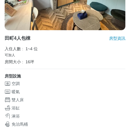
田町4人包棟
房型資訊
入住人數 :
1~4 位
可加人
房間大小 :
16坪
房型設施
空調
暖氣
雙人床
浴缸
淋浴
免治馬桶