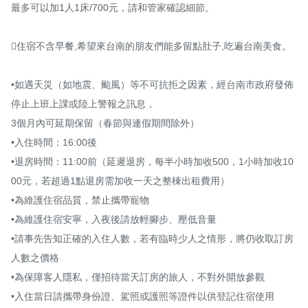
最多可以加1人1床/700元，請和管家確認細節。

住宿不含早餐,希望來台南的朋友們能多留點肚子,吃遍台南美食。

•如遇天災（如地震、颱風）等不可抗拒之因素，經台南市政府發佈
停止上班上課或陸上警報之訊息，

3個月內可延期保留（春節與連假期間除外）

•入住時間：16:00後

•退房時間：11:00前（延遲退房，每半小時加收500，1小時加收10
00元，若超過1點退房需加收一天之整棟出租費用）

•為維護住宿品質，禁止攜帶寵物

•為維護住宿安寧，入夜後請放輕腳步、壓低音量

•請事先告知正確的入住人數，若有臨時少人之情形，將仍收取訂房
人數之價格

•為保障客人隱私，僅招待當天訂房的旅人，不對外開放參觀

•入住當日請攜帶身份證、駕照或護照等證件以供登記住宿使用
