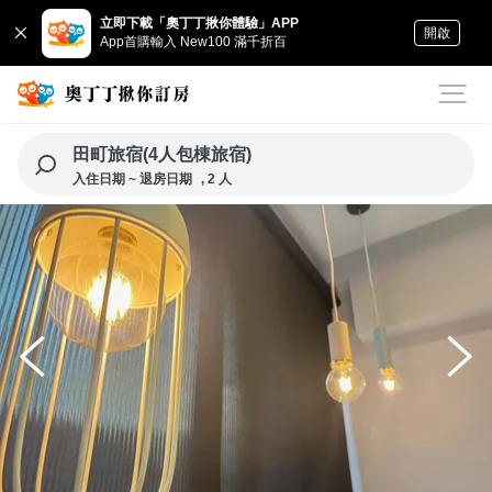
立即下載「奧丁丁揪你體驗」APP
開啟
App首購輸入 New100 滿千折百
田町旅宿(4人包棟旅宿)
入住日期 ~ 退房日期
, 2 人