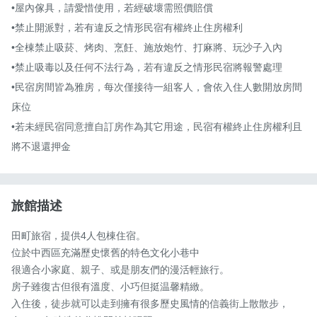
•屋內傢具，請愛惜使用，若經破壞需照價賠償

•禁止開派對，若有違反之情形民宿有權終止住房權利

•全棟禁止吸菸、烤肉、烹飪、施放炮竹、打麻將、玩沙子入內

•禁止吸毒以及任何不法行為，若有違反之情形民宿將報警處理

•民宿房間皆為雅房，每次僅接待一組客人，會依入住人數開放房間
床位

•若未經民宿同意擅自訂房作為其它用途，民宿有權終止住房權利且
將不退還押金
旅館描述
田町旅宿，提供4人包棟住宿。

位於中西區充滿歷史懷舊的特色文化小巷中

很適合小家庭、親子、或是朋友們的漫活輕旅行。

房子雖復古但很有溫度、小巧但挺温馨精緻。

入住後，徒步就可以走到擁有很多歷史風情的信義街上散散步，
