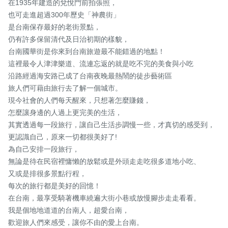
在1935年建造的兌悅門前拍張照，

也可走進超過300年歷史「神農街」

是台南保存最好的老街景點，

仍有許多保留清代及日治初期的樣貌，

台南國華街是你來到台南旅遊最不能錯過的地點！

這裡最令人津津樂道、流連忘返的就是吃不完的美食與小吃

沿路經過海安路已成了台南夜晚最熱鬧的徒步藝術區

旅人們可藉由旅行去了解一個城市。

現今社會的人們每天醒來，只想著怎麼賺錢，

怎麼讓身邊的人過上更完美的生活，

其實透過每一段旅行，讓自己生活步調慢一些，才真切的感受到，
更認識自己，原來一切都很美好了!

為自己安排一段旅行，

無論是待在民宿裡慵懶的放鬆或是外頭走走吃很多道地小吃、

又或是排很多景點行程，

每次的旅行都是美好的回憶！

在台南，最享受騎著機車繞遍大街小巷或放慢腳步走走看看。

我是個地地道道的台南人，超愛台南，

歡迎旅人們來感受，讓你不由的愛上台南。
