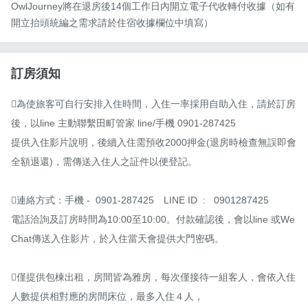
OwlJourney將在退房後14個工作日內開立電子代收轉付收據（如有
開立抬頭統編之需求請於住宿收據欄位中填寫）
訂房須知
為使旅客可自行安排入住時間，入住一率採用自助入住，請於訂房
後，以line 主動聯繫田町管家 line/手機 0901-287425

提供入住影片說明，後續入住需預收2000押金(退房時檢查無誤即會
全額退還)，需傳送入住人之証件以便登記。

連絡方式：手機 -  0901-287425　LINE ID  :   0901287425　

電話洽詢及訂房時間為10:00至10:00。付款確認後，會以line 或We
Chat傳送入住影片，於入住當天會提供大門密碼。

僅提供包棟出租，房間皆為雅房，每次僅接待一組客人，會依入住
人數提供相對應的房間床位，最多入住４人，
