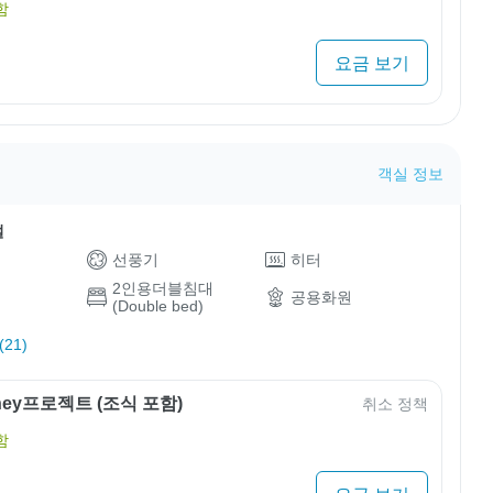
함
요금 보기
객실 정보
설
선풍기
히터
2인용더블침대
공용화원
(Double bed)
21)
rney프로젝트 (조식 포함)
취소 정책
함