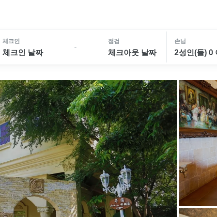
체크인
점검
손님
-
체크인 날짜
체크아웃 날짜
2성인(들) 0