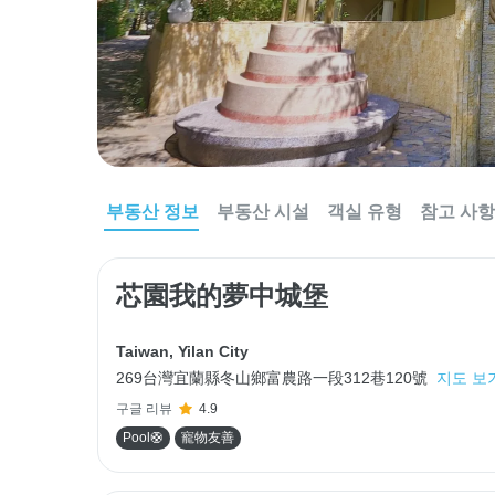
부동산 정보
부동산 시설
객실 유형
참고 사항
芯園我的夢中城堡
Taiwan
,
Yilan City
269台灣宜蘭縣冬山鄉富農路一段312巷120號
지도 보
구글 리뷰
4.9
Pool🛟
寵物友善