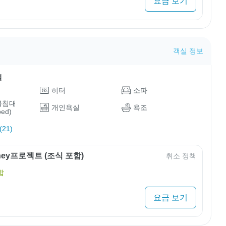
요금 보기
객실 정보
설
히터
소파
블침대
개인욕실
욕조
bed)
21)
rney프로젝트 (조식 포함)
취소 정책
함
요금 보기