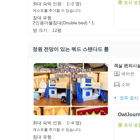
조식 포
최대 숙박 인원 :
1~2 명)
게스트를 추가할 수 있습니다.
침대 유형 :
2인용더블침대(Double bed) * 1
방 크기 :
12평
정원 전망이 있는 쿼드 스탠다드 룸
객실 편의시
에어컨
소파
모두 표시 (
OwlJou
최대 숙박 인원 :
1~4 명)
조식 포
게스트를 추가할 수 있습니다.
침대 유형 :