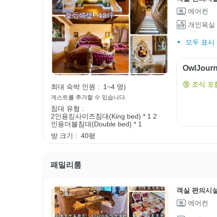
에어컨
개인욕실
모두 표시 (
OwlJou
조식 포
최대 숙박 인원 :
1~4 명)
게스트를 추가할 수 있습니다.
침대 유형 :
2인용킹사이즈침대(King bed) * 1
2
인용더블침대(Double bed) * 1
방 크기 :
40평
패밀리룸
객실 편의시
에어컨