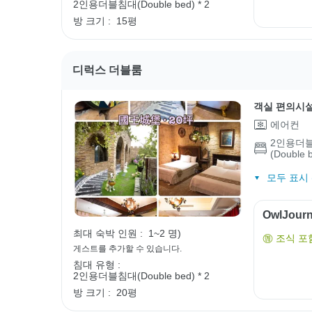
2인용더블침대(Double bed) * 2
방 크기 :
15평
디럭스 더블룸
객실 편의시
에어컨
2인용더
(Double 
모두 표시 (
OwlJou
최대 숙박 인원 :
1~2 명)
조식 포
게스트를 추가할 수 있습니다.
침대 유형 :
2인용더블침대(Double bed) * 2
방 크기 :
20평