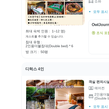
소파
모두 표시 (
OwlJou
최대 숙박 인원 :
1~12 명)
조식 포
게스트를 추가할 수 있습니다.
침대 유형 :
2인용더블침대(Double bed) * 6
방 크기 :
50평
디럭스 4인
객실 편의시
에어컨
2인용더
(Double 
모두 표시 (