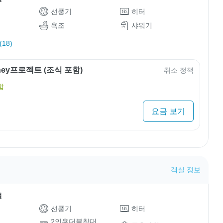
선풍기
히터
욕조
샤워기
18)
rney프로젝트 (조식 포함)
취소 정책
함
요금 보기
객실 정보
설
선풍기
히터
2인용더블침대