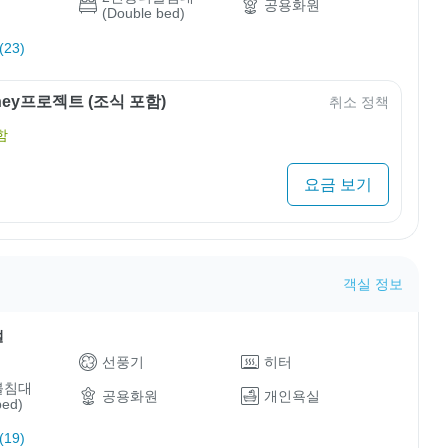
공용화원
(Double bed)
23)
rney프로젝트 (조식 포함)
취소 정책
함
요금 보기
객실 정보
설
선풍기
히터
블침대
공용화원
개인욕실
bed)
19)