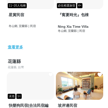
11~20人包棟
必住精選旅宿
4+
星賞民宿
『寗夏時光』包棟
冬山鄉, 宜蘭縣
|
民宿
Ning Xia Time Villa
冬山鄉, 宜蘭縣
|
民宿
查看更多
花蓮縣
花蓮縣, 台灣
泳池
1+
快樂狗民宿(合法民宿編
坡岸邊民宿