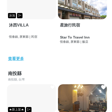
泳池
3+
沐西VILLA
星旅行民宿
恆春鎮, 屏東縣
|
民宿
Star To Travel Inn
恆春鎮, 屏東縣
|
飯店
查看更多
南投縣
南投縣, 台灣
🔥新上架🔥
1+