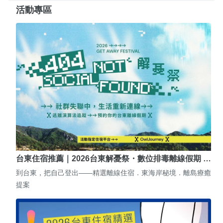
活動專區
台東住宿推薦｜2026台東解憂祭・數位排毒離線假期 …
到台東，把自己登出——精選離線住宿．東海岸秘境．離島療癒
提案