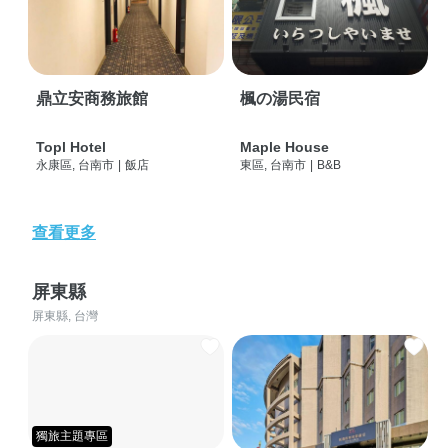
鼎立安商務旅館
楓の湯民宿
Topl Hotel
Maple House
永康區, 台南市
|
飯店
東區, 台南市
|
B&B
查看更多
屏東縣
屏東縣, 台灣
獨旅主題專區