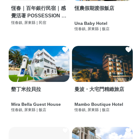
恆春｜百年銀行民宿｜感
恆農假期渡假飯店
覺活著 POSSESSION |
背包客棧 | 恆春必住特色
恆春鎮, 屏東縣
|
民宿
Una Baby Hotel
恆春鎮, 屏東縣
|
飯店
旅店 | HOSTEL |
墾丁米拉貝拉
曼波・大宅門精緻旅店
Mira Bella Guest House
Mambo Boutique Hotel
恆春鎮, 屏東縣
|
飯店
恆春鎮, 屏東縣
|
飯店