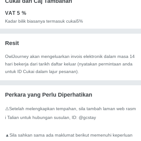
Cukai dan Caj Tambahan
VAT
5 %
Kadar bilik biasanya termasuk cukai5%
Resit
OwlJourney akan mengeluarkan invois elektronik dalam masa 14
hari bekerja dari tarikh daftar keluar (nyatakan permintaan anda
untuk ID Cukai dalam lajur pesanan).
Perkara yang Perlu Diperhatikan
⚠️Setelah melengkapkan tempahan, sila tambah laman web rasm
i Talian untuk hubungan susulan, ID: @gcstay

▲Sila sahkan sama ada maklumat berikut memenuhi keperluan 