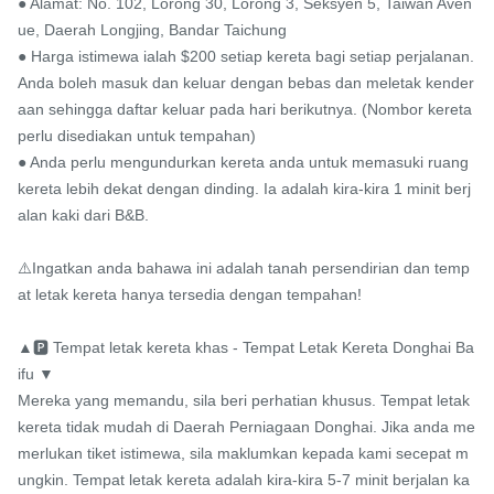
● Alamat: No. 102, Lorong 30, Lorong 3, Seksyen 5, Taiwan Aven
ue, Daerah Longjing, Bandar Taichung

● Harga istimewa ialah $200 setiap kereta bagi setiap perjalanan. 
Anda boleh masuk dan keluar dengan bebas dan meletak kender
aan sehingga daftar keluar pada hari berikutnya. (Nombor kereta 
perlu disediakan untuk tempahan)

● Anda perlu mengundurkan kereta anda untuk memasuki ruang 
kereta lebih dekat dengan dinding. Ia adalah kira-kira 1 minit berj
alan kaki dari B&B.

⚠️Ingatkan anda bahawa ini adalah tanah persendirian dan temp
at letak kereta hanya tersedia dengan tempahan!

▲🅿️ Tempat letak kereta khas - Tempat Letak Kereta Donghai Ba
ifu ▼

Mereka yang memandu, sila beri perhatian khusus. Tempat letak 
kereta tidak mudah di Daerah Perniagaan Donghai. Jika anda me
merlukan tiket istimewa, sila maklumkan kepada kami secepat m
ungkin. Tempat letak kereta adalah kira-kira 5-7 minit berjalan ka