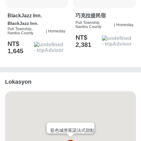
BlackJazz Inn.
巧克拉提民宿
Puli Township,
BlackJazz Inn.
|
Homestay
Nantou County
Puli Township,
|
Homestay
Nantou County
NT$
NT$
2,381
1,645
Lokasyon
藍色城堡茱諾法式甜點