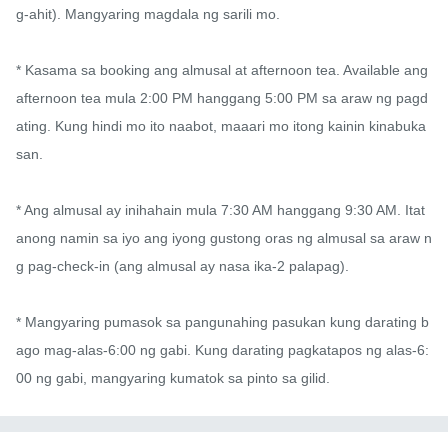
g-ahit). Mangyaring magdala ng sarili mo.

* Kasama sa booking ang almusal at afternoon tea. Available ang 
afternoon tea mula 2:00 PM hanggang 5:00 PM sa araw ng pagd
ating. Kung hindi mo ito naabot, maaari mo itong kainin kinabuka
san.

* Ang almusal ay inihahain mula 7:30 AM hanggang 9:30 AM. Itat
anong namin sa iyo ang iyong gustong oras ng almusal sa araw n
g pag-check-in (ang almusal ay nasa ika-2 palapag).

* Mangyaring pumasok sa pangunahing pasukan kung darating b
ago mag-alas-6:00 ng gabi. Kung darating pagkatapos ng alas-6:
00 ng gabi, mangyaring kumatok sa pinto sa gilid.