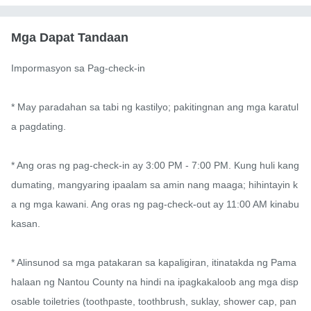
Mga Dapat Tandaan
Impormasyon sa Pag-check-in

* May paradahan sa tabi ng kastilyo; pakitingnan ang mga karatul
a pagdating.

* Ang oras ng pag-check-in ay 3:00 PM - 7:00 PM. Kung huli kang 
dumating, mangyaring ipaalam sa amin nang maaga; hihintayin k
a ng mga kawani. Ang oras ng pag-check-out ay 11:00 AM kinabu
kasan.

* Alinsunod sa mga patakaran sa kapaligiran, itinatakda ng Pama
halaan ng Nantou County na hindi na ipagkakaloob ang mga disp
osable toiletries (toothpaste, toothbrush, suklay, shower cap, pan