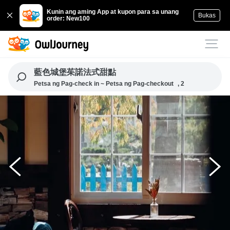
Kunin ang aming App at kupon para sa unang
Bukas
order: New100
藍色城堡茱諾法式甜點
Petsa ng Pag-check in ~ Petsa ng Pag-checkout
, 2