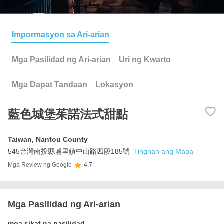
Impormasyon sa Ari-arian
Mga Pasilidad ng Ari-arian
Uri ng Kwarto
Mga Dapat Tandaan
Lokasyon
藍色城堡茱諾法式甜點
Taiwan
,
Nantou County
545台灣南投縣埔里鎮中山路四段185號
Tingnan ang Mapa
Mga Review ng Google
4.7
Mga Pasilidad ng Ari-arian
mga sikat na pasilidad