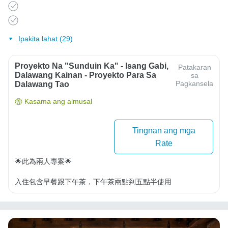
Ipakita lahat (29)
Proyekto Na "Sunduin Ka" - Isang Gabi,
Patakaran
Dalawang Kainan - Proyekto Para Sa
sa
Pagkansela
Dalawang Tao
Kasama ang almusal
Tingnan ang mga
Rate
🌟此為兩人專案🌟

入住包含早餐跟下午茶，下午茶兩點到五點半使用