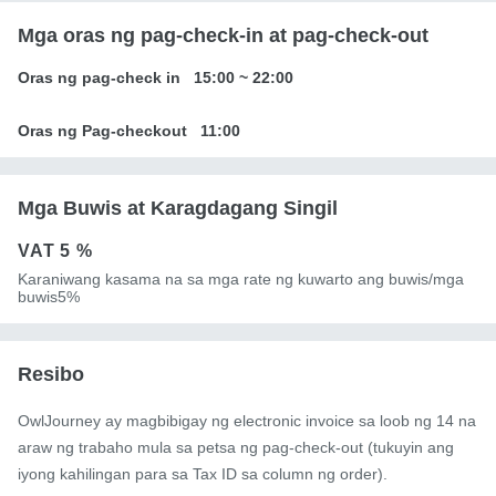
Mga oras ng pag-check-in at pag-check-out
Oras ng pag-check in
15:00
~
22:00
Oras ng Pag-checkout
11:00
Mga Buwis at Karagdagang Singil
VAT
5 %
Karaniwang kasama na sa mga rate ng kuwarto ang buwis/mga
buwis5%
Resibo
OwlJourney ay magbibigay ng electronic invoice sa loob ng 14 na
araw ng trabaho mula sa petsa ng pag-check-out (tukuyin ang
iyong kahilingan para sa Tax ID sa column ng order).