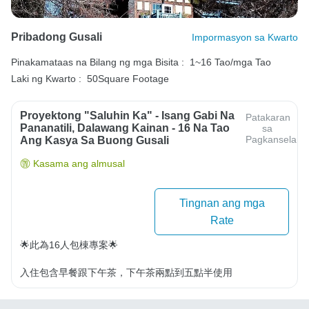
Pribadong Gusali
Impormasyon sa Kwarto
Pinakamataas na Bilang ng mga Bisita :
1~16 Tao/mga Tao
Laki ng Kwarto :
50Square Footage
Proyektong "Saluhin Ka" - Isang Gabi Na
Patakaran
Pananatili, Dalawang Kainan - 16 Na Tao
sa
Pagkansela
Ang Kasya Sa Buong Gusali
Kasama ang almusal
Tingnan ang mga
Rate
🌟此為16人包棟專案🌟

入住包含早餐跟下午茶，下午茶兩點到五點半使用