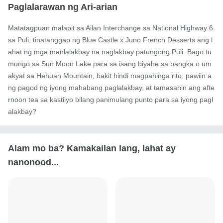
Paglalarawan ng Ari-arian
Matatagpuan malapit sa Ailan Interchange sa National Highway 6 
sa Puli, tinatanggap ng Blue Castle x Juno French Desserts ang l
ahat ng mga manlalakbay na naglakbay patungong Puli. Bago tu
mungo sa Sun Moon Lake para sa isang biyahe sa bangka o um
akyat sa Hehuan Mountain, bakit hindi magpahinga rito, pawiin a
ng pagod ng iyong mahabang paglalakbay, at tamasahin ang afte
rnoon tea sa kastilyo bilang panimulang punto para sa iyong pagl
alakbay?
Alam mo ba? Kamakailan lang, lahat ay
nanonood...