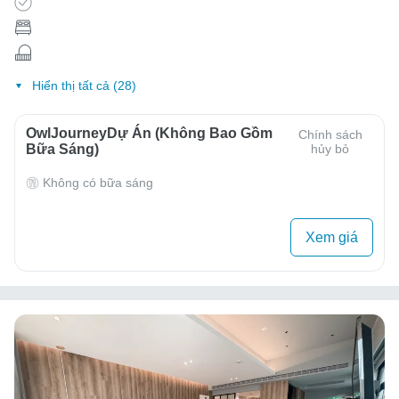
Hiển thị tất cả (28)
OwlJourneyDự Án (Không Bao Gồm
Chính sách
Bữa Sáng)
hủy bỏ
Không có bữa sáng
Xem giá