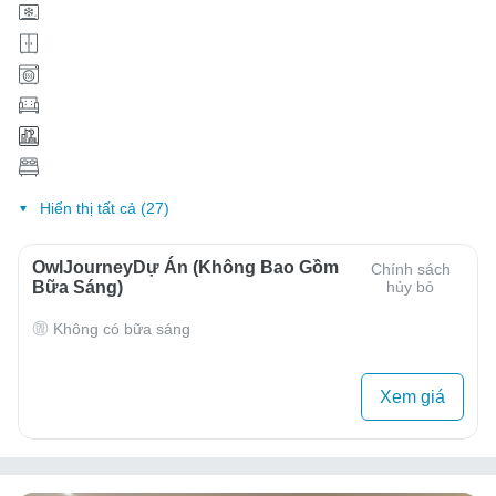
Hiển thị tất cả (27)
OwlJourneyDự Án (Không Bao Gồm
Chính sách
Bữa Sáng)
hủy bỏ
Không có bữa sáng
Xem giá