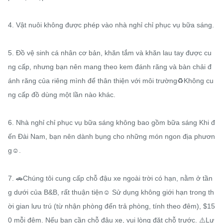
4. Vật nuôi không được phép vào nhà nghỉ chỉ phục vụ bữa sáng.

5. Đồ vệ sinh cá nhân cơ bản, khăn tắm và khăn lau tay được cu
ng cấp, nhưng bạn nên mang theo kem đánh răng và bàn chải đ
ánh răng của riêng mình để thân thiện với môi trường♻️Không cu
ng cấp đồ dùng một lần nào khác. 

6. Nhà nghỉ chỉ phục vụ bữa sáng không bao gồm bữa sáng Khi đ
ến Đài Nam, bạn nên dành bụng cho những món ngon địa phươn
g☺️.

7. 🚗Chúng tôi cung cấp chỗ đậu xe ngoài trời có hạn, nằm ở tần
g dưới của B&B, rất thuận tiện☺️ Sử dụng không giới hạn trong th
ời gian lưu trú (từ nhận phòng đến trả phòng, tính theo đêm), $15
0 mỗi đêm. Nếu bạn cần chỗ đậu xe, vui lòng đặt chỗ trước. ⚠️Lư