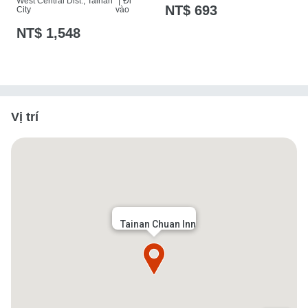
West Central Dist., Tainan
|
Đi
NT$ 693
City
vào
NT$ 1,548
Vị trí
Tainan Chuan Inn