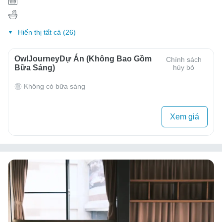
Hiển thị tất cả (26)
OwlJourneyDự Án (Không Bao Gồm
Chính sách
Bữa Sáng)
hủy bỏ
Không có bữa sáng
Xem giá