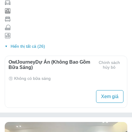
Hiển thị tất cả (26)
OwlJourneyDự Án (Không Bao Gồm
Chính sách
Bữa Sáng)
hủy bỏ
Không có bữa sáng
Xem giá