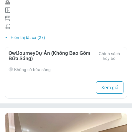
Hiển thị tất cả (27)
OwlJourneyDự Án (Không Bao Gồm
Chính sách
Bữa Sáng)
hủy bỏ
Không có bữa sáng
Xem giá