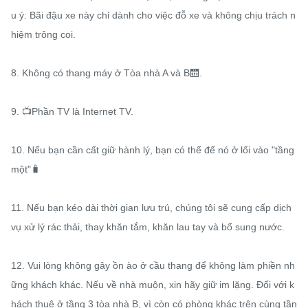
u ý: Bãi đậu xe này chỉ dành cho việc đỗ xe và không chịu trách n
hiệm trông coi. 

8. Không có thang máy ở Tòa nhà A và B🛗. 

9. 📺Phần TV là Internet TV. 

10. Nếu bạn cần cất giữ hành lý, bạn có thể để nó ở lối vào "tầng 
một"🧳

11. Nếu bạn kéo dài thời gian lưu trú, chúng tôi sẽ cung cấp dịch 
vụ xử lý rác thải, thay khăn tắm, khăn lau tay và bổ sung nước. 

12. Vui lòng không gây ồn ào ở cầu thang để không làm phiền nh
ững khách khác. Nếu về nhà muộn, xin hãy giữ im lặng. Đối với k
hách thuê ở tầng 3 tòa nhà B, vì còn có phòng khác trên cùng tần