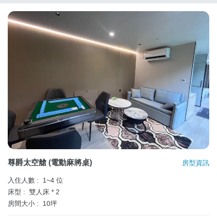
尊爵太空艙 (電動麻將桌)
房型資訊
入住人數 :
1~4 位
床型 :
雙人床 * 2
房間大小 :
10坪