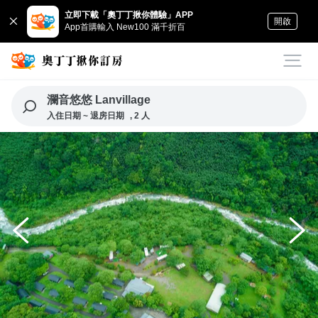
立即下載「奧丁丁揪你體驗」APP
開啟
App首購輸入 New100 滿千折百
瀾音悠悠 Lanvillage
入住日期 ~ 退房日期
, 2 人