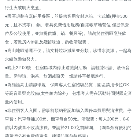
行生火或明火烹煮。

●園區規劃有烹飪用餐區，並提供客用食材冰箱、卡式爐(押金300
元，且不找零)、鍋、餐具免費借用服務(自搭帳草地營位 僅提供營
位及公設使用，並無提供爐、鍋、餐具等)。請勿於住宿區烹飪飲
食，若致房內髒亂及殘留味道，酌收清潔費 。

●高山地區清運不便，請支持垃圾減量並分類，珍惜水資源，一起為
永續旅遊做努力。

●晚上22:00後﹐住宿區域內停止遊戲與活動，請輕聲細語、放低音
量。需聯誼、泡茶、飲酒或聊天，煩請移至餐廳進行。

●為維護高山清靜環境，保障客人住宿體驗品質，園區禁用卡拉OK
等高音量聲光設備(太空艙內除外)，包場客人需在活動時間與限定音
量內使用。

●非住宿客人入園，需事前預約登記加購入園停車費用與清潔費。停
車費：汽車每輛100元、機車每台50元。清潔費：每人200元，0-6
歲以內孩童不收清潔費。並請於21:00之前離園。（園區旁有便利的
葫蘆灣公有免費停車場，建議訪客前往停車）。
