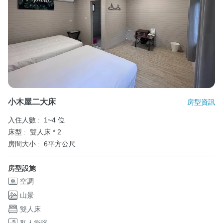
小木屋二大床
房型資訊
入住人數 :
1~4 位
床型 :
雙人床 * 2
房間大小 :
6平方公尺
房型設施
空調
山景
雙人床