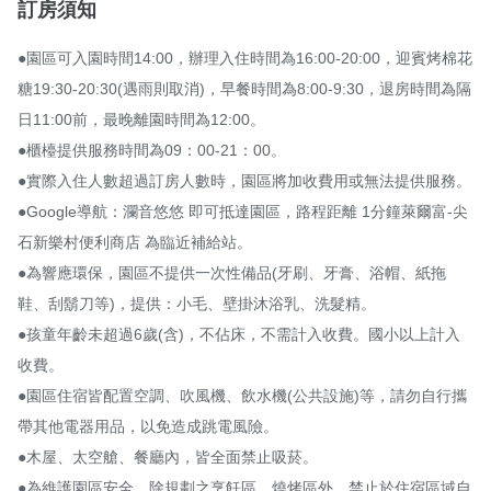
訂房須知
●園區可入園時間14:00，辦理入住時間為16:00-20:00，迎賓烤棉花
糖19:30-20:30(遇雨則取消)，早餐時間為8:00-9:30，退房時間為隔
日11:00前，最晚離園時間為12:00。

●櫃檯提供服務時間為09：00-21：00。

●實際入住人數超過訂房人數時，園區將加收費用或無法提供服務。

●Google導航：瀾音悠悠 即可抵達園區，路程距離 1分鐘萊爾富-尖
石新樂村便利商店 為臨近補給站。

●為響應環保，園區不提供一次性備品(牙刷、牙膏、浴帽、紙拖
鞋、刮鬍刀等)，提供：小毛、壁掛沐浴乳、洗髮精。

●孩童年齡未超過6歲(含)，不佔床，不需計入收費。國小以上計入
收費。

●園區住宿皆配置空調、吹風機、飲水機(公共設施)等，請勿自行攜
帶其他電器用品，以免造成跳電風險。

●木屋、太空艙、餐廳內，皆全面禁止吸菸。

●為維護園區安全，除規劃之烹飪區、燒烤區外，禁止於住宿區域自