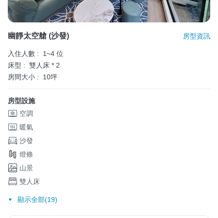
幽靜太空艙 (沙發)
房型資訊
入住人數 :
1~4 位
床型 :
雙人床 * 2
房間大小 :
10坪
房型設施
空調
暖氣
沙發
燈條
山景
雙人床
顯示全部(19)