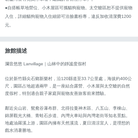
●自搭帳草地營位、小木屋區可攜貓狗寵物。太空艙區恕不提供寵物
入住，詳細貓狗寵物入住細節可洽臉書粉專，違反加收清潔費1200
元。
旅館描述
瀾音悠悠 Lanvillage｜山林中的靜謐度假村

位於新竹縣尖石鄉新樂村，沿120縣道至33.7公里處，海拔約400公
尺，園區占地超過兩甲，是一座結合露營、小木屋與太空艙的自然
度假村，特別適合親子家庭與寵物友善旅客前來體驗。

鄰近尖山岩、鴛鴦谷瀑布群、北得拉曼神木區、八五山、李棟山、
錦屏觀光大橋、青蛙石步道、內灣火車站與內灣老街等知名景點。
地處油羅溪上游，園區內擁有天然溪流，夏日清涼宜人，是理想的
戲水消暑勝地。
