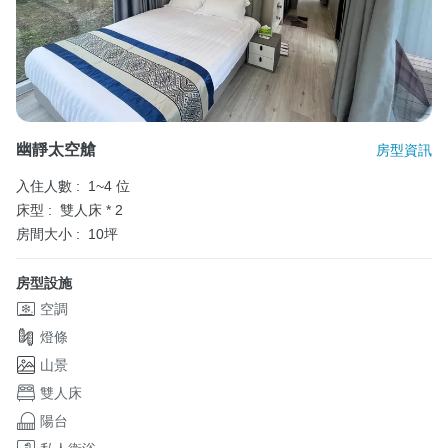
幽靜太空艙
房型資訊
入住人數 :
1~4 位
床型 :
雙人床 * 2
房間大小 :
10坪
房型設施
空調
燈條
山景
雙人床
陽台