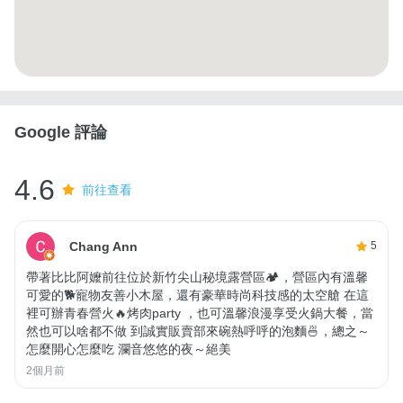
Google 評論
4.6
前往查看
Chang Ann
5
帶著比比阿嬤前往位於新竹尖山秘境露營區🏕️，營區內有溫馨
可愛的🐕寵物友善小木屋，還有豪華時尚科技感的太空艙 在這
裡可辦青春營火🔥烤肉party ，也可溫馨浪漫享受火鍋大餐，當
然也可以啥都不做 到誠實販賣部來碗熱呼呼的泡麵🍜，總之～
怎麼開心怎麼吃 瀾音悠悠的夜～絕美
2個月前