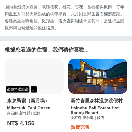
園內自然資源豐富，栽種櫻花、桃花、杏花、番石榴與楓樹，每年
四至五月可見天然熟成的桃李果實，八月則是野生番石榴盛產期。
各種昆蟲如獨角仙、鍬形蟲、螢火蟲與蝴蝶常見其間，是進行生態
觀察與自然體驗的絕佳場所。
根據您看過的住宿，我們猜你喜歡...
必住精選旅宿
1+
永泉民宿（新月塢）
新竹峇里森林溫泉渡假村
Mikatsuki Tani Onsen
Hsinchu Bali Forest Hot
Spring Resort
尖石鄉, 新竹縣
|
旅館
尖石鄉, 新竹縣
|
飯店
NT$ 4,156
熱賣完售