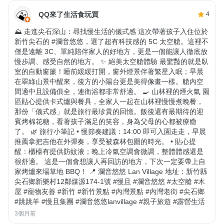
QQ來了生活食玩買
4
⛰️ 走進尖石深山：尋找慢生活的儀式感 這次帶著孩子入住位於
新竹尖石的 #瀾音悠悠，選了超有科技感的 5C 太空艙。這裡不
僅是遠離 3C、單純陪伴家人的好地方，更是一個能讓人徹底放
慢步調、感受自然的地方。 ✨ 絕美太空艙體驗 最驚豔的就是臥
室的自動窗簾！睡前緩緩打開，窗外燈景伴著繁星入眠；早晨
在翠綠山景中醒來，後方的小陽台更是美得像畫一樣。艙內空
間適中且設備俱全，連衛浴都非常舒適。 🍳 山林裡的煙火氣 園
區貼心提供卡式爐與餐具，全家人一起在山林裡慢慢煮晚餐，
那份「儀式感」就是旅行最珍貴的回憶。飯後還有最期待的迎
賓烤棉花糖，看著孩子滿足的笑容，身為父母的心都被療癒
了。 🌿 旅行小筆記 • 慢節奏建議：14:00 即可入園走走，早晨
推薦拿把吉他在外彈奏，享受被森林包圍的時光。 • 貼心提
醒：櫃檯有提供防蚊液；晚上冷氣空調會微調，整體體感還是
很舒適。 這是一個會想讓人再回訪的地方，下次一定要帶上自
家烤爐來場草地 BBQ！ 📍 瀾音悠悠 Lan Village 地址：新竹縣
尖石鄉新樂村12鄰煤源174-1號 #慢且 #瀾音悠悠 #太空艙 #木
屋 #寵物友善 #新竹 #新竹景點 #內灣景點 #內灣老街 #尖石鄉
#跳跳羊 #慢且集團 #瀾音悠悠lanvillage #親子旅遊 #露營生活
3個月前