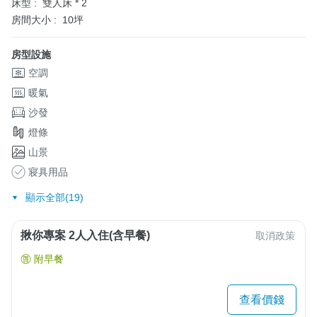
床型 :
雙人床 * 2
房間大小 :
10坪
房型設施
空調
暖氣
沙發
燈條
山景
寢具用品
顯示全部(19)
揪你專案 2人入住(含早餐)
取消政策
附早餐
查看價錢