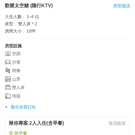
歡樂太空艙 (隨行KTV)
房型資訊
入住人數 :
1~4 位
床型 :
雙人床 * 2
房間大小 :
10坪
房型設施
空調
沙發
燈條
山景
雙人床
地毯
顯示全部(19)
揪你專案 2人入住(含早餐)
取消政策
附早餐