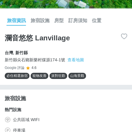
旅宿資訊
旅宿設施
房型
訂房須知
位置
瀾音悠悠 Lanvillage
台灣
,
新竹縣
新竹縣尖石鄉新樂村煤源174-1號
查看地圖
Google 評論
4.6
必住精選旅宿
寵物友善
派對狂歡
山海景觀
旅宿設施
熱門設施
公共區域 WIFI
停車場