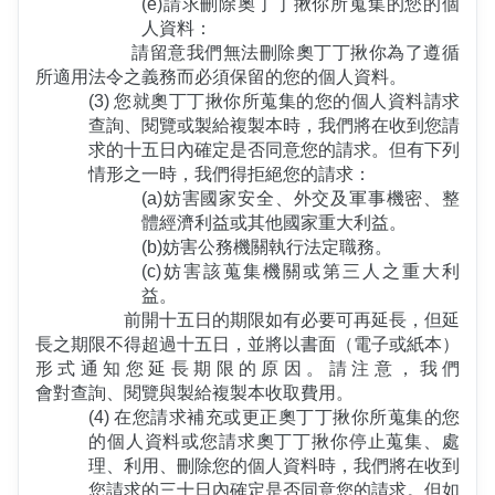
(e)請求刪除奧丁丁揪你所蒐集的您的個
人資料：
					 請留意我們無法刪除奧丁丁揪你為了遵循
所適用法令之義務而必須保留的您的個人資料。
(3) 您就奧丁丁揪你所蒐集的您的個人資料請求
查詢、閱覽或製給複製本時，我們將在收到您請
求的十五日內確定是否同意您的請求。但有下列
情形之一時，我們得拒絕您的請求：
(a)妨害國家安全、外交及軍事機密、整
體經濟利益或其他國家重大利益。
(b)妨害公務機關執行法定職務。
(c)妨害該蒐集機關或第三人之重大利
益。
					前開十五日的期限如有必要可再延長，但延
長之期限不得超過十五日，並將以書面（電子或紙本）
形式通知您延長期限的原因。請注意，我們								
會對查詢、閱覽與製給複製本收取費用。
(4) 在您請求補充或更正奧丁丁揪你所蒐集的您
的個人資料或您請求奧丁丁揪你停止蒐集、處
理、利用、刪除您的個人資料時，我們將在收到
您請求的三十日內確定是否同意您的請求。但如