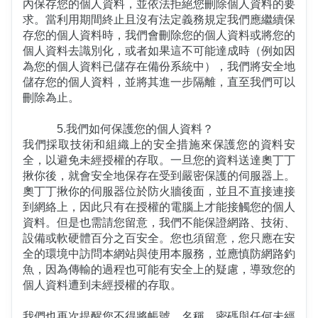
內保存您的個人資料，並依法拒絕您刪除個人資料的要
求。當利用期間終止且沒有法定義務規定我們應繼續保
存您的個人資料時，我們會刪除您的個人資料或將您的
個人資料去識別化，或者如果這不可能達成時（例如因
為您的個人資料已儲存在備份系統中），我們將安全地
儲存您的個人資料，並將其進一步隔離，直至我們可以
刪除為止。
5.我們如何保護您的個人資料？
我們採取技術和組織上的安全措施來保護您的資料安
全，以避免未經授權的存取。一旦您的資料送達奧丁丁
揪你後，就會安全地保存在受到嚴密保護的伺服器上。
奧丁丁揪你的伺服器位於防火牆後面，並且不直接連接
到網絡上，因此只有在授權的電腦上才能接觸您的個人
資料。但是也需請您留意，我們不能保證網路、技術、
設備或軟硬體百分之百安全。您也須留意，您只應在安
全的環境中訪問本網站與使用本服務，並應慎防網路釣
魚，因為傳輸的過程也可能有安全上的疑慮，導致您的
個人資料遭到未經授權的存取。
我們也再次提醒您不得將帳號、名稱、密碼與任何未經