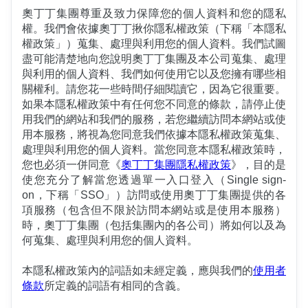
奧丁丁集團尊重及致力保障您的個人資料和您的隱私
權。我們會依據奧丁丁揪你隱私權政策（下稱「本隱私
權政策」）蒐集、處理與利用您的個人資料。我們試圖
盡可能清楚地向您說明奧丁丁集團及本公司蒐集、處理
與利用的個人資料、我們如何使用它以及您擁有哪些相
關權利。請您花一些時間仔細閱讀它，因為它很重要。
如果本隱私權政策中有任何您不同意的條款，請停止使
用我們的網站和我們的服務，若您繼續訪問本網站或使
用本服務，將視為您同意我們依據本隱私權政策蒐集、
處理與利用您的個人資料。當您同意本隱私權政策時，
您也必須一併同意《
奧丁丁集團隱私權政策
》，目的是
使您充分了解當您透過單一入口登入（Single sign-
on，下稱「SSO」）訪問或使用奧丁丁集團提供的各
項服務（包含但不限於訪問本網站或是使用本服務）
時，奧丁丁集團（包括集團內的各公司）將如何以及為
何蒐集、處理與利用您的個人資料。
本隱私權政策內的詞語如未經定義，應與我們的
使用者
條款
所定義的詞語有相同的含義。