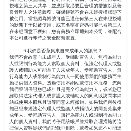
授權之第三人共享，並應採取必要且合理的措施以及善
良管理人之注意義務，確保帳號不會在未經授權狀態下
被使用。當您認為帳號可能已遭任何第三人在未經授權
的狀態下予以被使用，或其名稱和密碼可能已被第三人
在未經同意下獲知，您有義務立即通知本公司，並配合
本公司進行即時之安全防禦處置。
6.我們是否蒐集來自未成年人的訊息？
我們不會故意向未成年人、受輔助宣告人、無行為能力
人或限制行為能力人索取個人資料，但法定代理人或監
護人或輔助人可能為了與未成年人、受輔助宣告人、無
行為能力人或限制行為能力人一同使用我們的服務而主
動提供個人資料。透過使用本網站或使用本服務，您向
我們聲明保證您已成年且是完全行為能力人，或者您已
經取得法定代理人或監護人或輔助人的同意以訪問本網
站或使用本服務且該等同意未經撤銷。如果我們嗣後得
知已經未經法定代理人或監護人或輔助人的同意蒐集未
成年人、受輔助宣告人、無行為能力人或限制行為能力
人的個人資料，我們將停用該帳戶並採取合理措施將這
些個人資料從我們的記錄中刪除，或者如果這不可能達