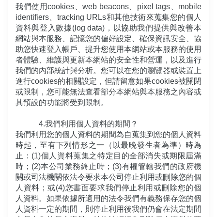
我們使用cookies、web beacons、pixel tags、mobile 
identifiers、tracking URLs和其他技術來蒐集您的個人
資料與登入數據(log data)，以協助我們提供與改善本
網站與本服務、記憶您的偏好設定、確保資訊安全、協
助您快速登入帳戶、提升您使用本網站或本服務的使用
者體驗、維護與更新本網站的安全性和營運，以及進行
我們的內部統計與分析。您可以在您的瀏覽器或裝置上
進行cookies的相關設定，但請留意如果cookies被關閉
或限制，您可能無法查看部分本網站與本服務之內容或
其預設的功能將受到限制。
4.我們利用個人資料的期間？
我們利用您的個人資料的期間為自蒐集到您的個人資料
時起，至有下列情形之一（以最晚發生者為準）時為
止：(1)個人資料蒐集之特定目的全部消失或期限屆滿
時；(2)本公司業務終止時；(3)有權管轄我們的政府機
關或司法機關依法令要求本公司停止利用或刪除您的個
人資料；或(4)您書面要求我們停止利用或刪除您的個
人資料。如果依據所適用的法令我們有義務保存您的個
人資料一定的期間，則停止利用後我們仍會在法定期間